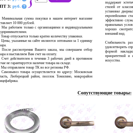
поддержит эстет
ПТ 3:
руб.
?
стилей от класс
установке дверны
европейскими ста
Минимальная сумма покупки в нашем интернет магазине
эффективно служа
ставляет 10 000 рублей.
правильных усло
Мы работаем только с организациями и индивидуальными
хорошо смотрит
едпринимателями.
внешний вид.
Товар отпускается только кратно количеству упаковки.
Цены, указанные на сайте являются оптовыми за 1 единицу
Стабильность ра
вара.
удовлетворять сп
После рассмотрения Вашего заказа, мы совершаем отбор
формой накладк
вара и выставляем Вам счет на оплату.
приоритетной и 
Счет действителен в течении 3 рабочих дней в противном
искусства.
учае не гарантируется наличие товара на складе.
Мы отправляем товар ТК во все регионы РФ.
Самовывоз товара осуществляется по адресу: Московская
ласть, Люберецкий район, поселок Томилино, микрорайон
ицефабрика.
Сопутствующие товары: