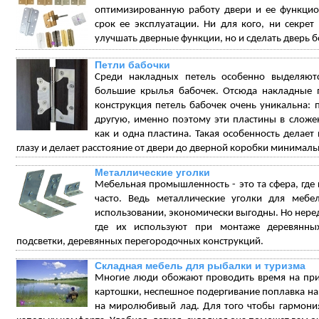
оптимизированную работу двери и ее функцио
срок ее эксплуатации. Ни для кого, ни секре
улучшать дверные функции, но и сделать дверь бо
Петли бабочки
Среди накладных петель особенно выделяют
большие крылья бабочек. Отсюда накладные п
конструкция петель бабочек очень уникальна: п
другую, именно поэтому эти пластины в сложе
как и одна пластина. Такая особенность делает
глазу и делает расстояние от двери до дверной коробки минимал
Металлические уголки
Мебельная промышленность - это та сфера, гд
часто. Ведь металлические уголки для меб
использовании, экономически выгодны. Но неред
где их используют при монтаже деревянных
подсветки, деревянных перегородочных конструкций.
Складная мебель для рыбалки и туризма
Многие люди обожают проводить время на прир
картошки, неспешное подергивание поплавка на р
на миролюбивый лад. Для того чтобы гармони