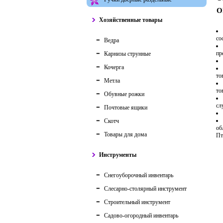
О
Хозяйственные товары
со
Ведра
пр
Карнизы струнные
Кочерга
то
Метла
то
Обувные рожки
сл
Почтовые ящики
Скотч
об
Товары для дома
Пт
Инструменты
Снегоуборочный инвентарь
Слесарно-столярный инструмент
Строительный инструмент
Садово-огородный инвентарь