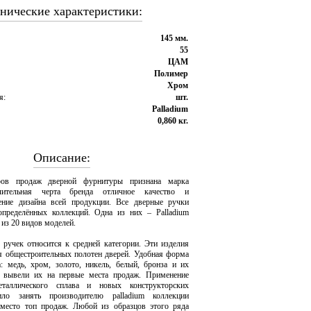
нические характеристики:
145 мм.
55
ЦАМ
Полимер
Хром
я:
шт.
Palladium
0,860 кг.
Описание:
ов продаж дверной фурнитуры признана марка
ичительная черта бренда отличное качество и
ение дизайна всей продукции. Все дверные ручки
определённых коллекций. Одна из них – Palladium
 из 20 видов моделей.
 ручек относится к средней категории. Эти изделия
я общестроительных полотен дверей. Удобная форма
: медь, хром, золото, никель, белый, бронза и их
, вывели их на первые места продаж. Применение
еталлического сплава и новых конструкторских
ило занять производителю palladium коллекции
е место топ продаж. Любой из образцов этого ряда