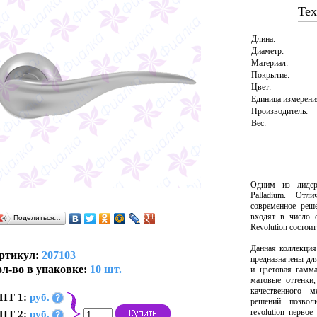
Тех
Длина:
Диаметр:
Материал:
Покрытие:
Цвет:
Единица измерени
Производитель:
Вес:
Одним из лидер
Palladium. Отл
современное реш
входят в число 
Поделиться…
Revolution состоит
Данная коллекция
ртикул:
207103
предназначены дл
л-во в упаковке:
10 шт.
и цветовая гамма
матовые оттенки
качественного м
ПТ 1:
руб.
?
решений позвол
revolution перво
ПТ 2:
руб.
?