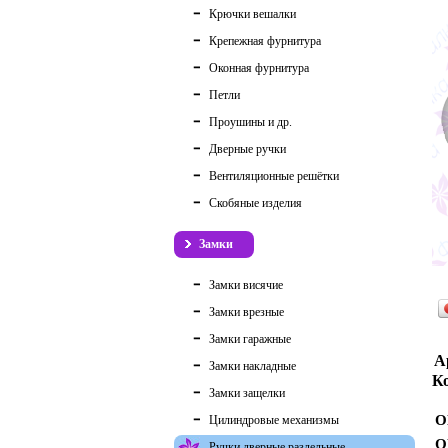
Крючки вешалки
Крепежная фурнитура
Оконная фурнитура
Петли
Проушины и др.
Дверные ручки
Вентиляционные решётки
Скобяные изделия
Замки
Замки висячие
Замки врезные
Замки гаражные
А
Замки накладные
Ко
Замки защелки
О
Цилиндровые механизмы
О
Ручки дверные раздельные