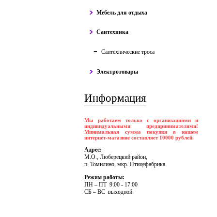
Мебель для отдыха
Сантехника
Сантехнические троса
Электротовары
Информация
Мы работаем только с организациями и
индивидуальными предпринимателями!
Минимальная сумма покупки в нашем
интернет-магазине составляет 10000 рублей.
Адрес:
М.О., Люберецкий район,
п. Томилино, мкр. Птицефабрика.
Режим работы:
ПH – ПT 9:00 - 17:00
CБ – BC выходной