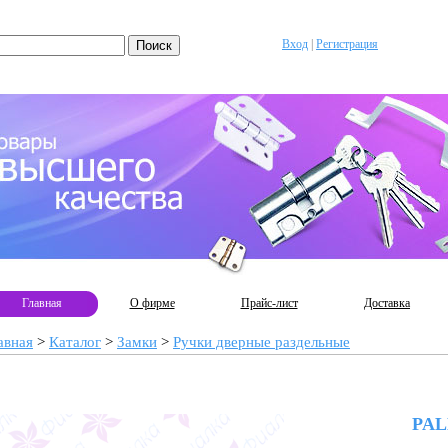
Вход
|
Регистрация
Главная
О фирме
Прайс-лист
Доставка
авная
>
Каталог
>
Замки
>
Ручки дверные раздельные
PAL