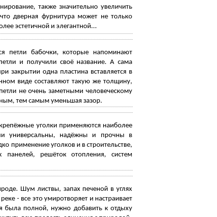
нирование, также значительно увеличить
т что дверная фурнитура может не только
лее эстетичной и элегантной...
ся петли бабочки, которые напоминают
етли и получили своё название. А сама
ри закрытии одна пластина вставляется в
нном виде составляют такую же толщину,
 петли не очень заметными человеческому
ьным, тем самым уменьшая зазор.
е крепёжные уголки применяются наиболее
ели универсальны, надёжны и прочны в
ко применение уголков и в строительстве,
 панелей, решёток отопления, систем
оде. Шум листвы, запах печеной в углях
еке - все это умиротворяет и настраивает
я была полной, нужно добавить к отдыху