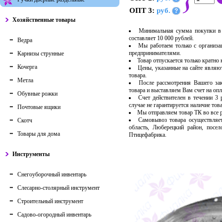
ОПТ 3:
руб.
?
Хозяйственные товары
Минимальная сумма покупки в 
составляет 10 000 рублей.
Ведра
Мы работаем только с организ
предпринимателями.
Карнизы струнные
Товар отпускается только кратно
Кочерга
Цены, указанные на сайте являю
товара.
Метла
После рассмотрения Вашего за
товара и выставляем Вам счет на опл
Обувные рожки
Счет действителен в течении 3
случае не гарантируется наличие тов
Почтовые ящики
Мы отправляем товар ТК во все
Самовывоз товара осуществляет
Скотч
область, Люберецкий район, посе
Товары для дома
Птицефабрика.
Инструменты
Снегоуборочный инвентарь
Слесарно-столярный инструмент
Строительный инструмент
Садово-огородный инвентарь