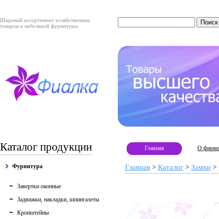
Широкий ассортимент хозяйственных
товаров и мебельной фурнитуры
Каталог продукции
Главная
О фирм
Фурнитура
Главная
>
Каталог
>
Замки
>
Завертки оконные
Задвижки, накладки, шпингалеты
Кронштейны