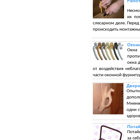
Работ
Несмот
их по
слесарном деле. Перед 
происходить монтажны
Окон
Окна 
пропу
окна 
от воздействия небла
части оконной фурниту
Дверн
Опытн
допол
Мнения
одни с
здоров
Пота
Потай
за себ