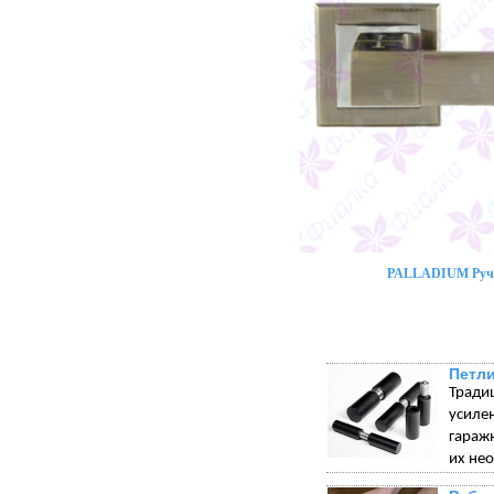
PALLADIUM Ручк
Петли
Тради
усиле
гараж
их не