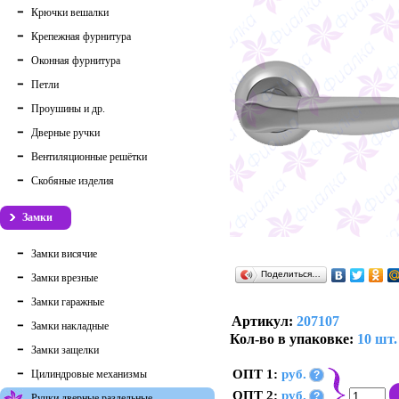
Крючки вешалки
Крепежная фурнитура
Оконная фурнитура
Петли
Проушины и др.
Дверные ручки
Вентиляционные решётки
Скобяные изделия
Замки
Замки висячие
Поделиться…
Замки врезные
Замки гаражные
Артикул:
207107
Замки накладные
Кол-во в упаковке:
10 шт.
Замки защелки
ОПТ 1:
руб.
Цилиндровые механизмы
?
ОПТ 2:
руб.
?
Ручки дверные раздельные