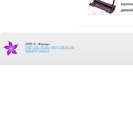
налич
дверей
2009 © «Фиалка»
(495) 542-76-80
,
(495) 558-62-68
fialka94@mail.ru