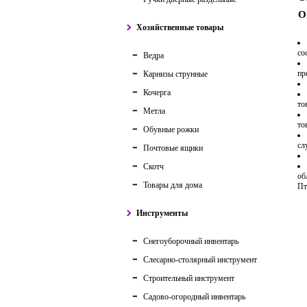
О
Хозяйственные товары
со
Ведра
пр
Карнизы струнные
Кочерга
то
Метла
то
Обувные рожки
сл
Почтовые ящики
Скотч
об
Товары для дома
Пт
Инструменты
Снегоуборочный инвентарь
Слесарно-столярный инструмент
Строительный инструмент
Садово-огородный инвентарь