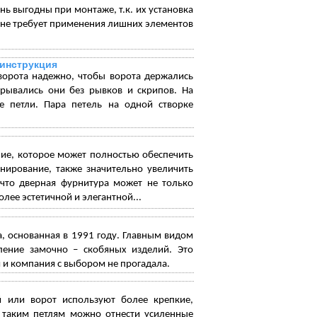
ь выгодны при монтаже, т.к. их установка
 не требует применения лишних элементов
 инструкция
 ворота надежно, чтобы ворота держались
рывались они без рывков и скрипов. На
е петли. Пара петель на одной створке
ние, которое может полностью обеспечить
нирование, также значительно увеличить
т что дверная фурнитура может не только
лее эстетичной и элегантной...
а, основанная в 1991 году. Главным видом
ление замочно – скобяных изделий. Это
 и компания с выбором не прогадала.
 или ворот используют более крепкие,
К таким петлям можно отнести усиленные