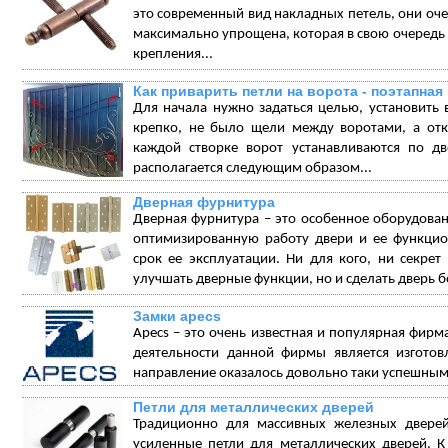
это современный вид накладных петель, они очен
максимально упрощена, которая в свою очередь
крепления...
Как приварить петли на ворота - поэтапная
Для начала нужно задаться целью, установить
крепко, не было щели между воротами, а отк
каждой створке ворот устанавливаются по дв
располагается следующим образом...
Дверная фурнитура
Дверная фурнитура – это особенное оборудова
оптимизированную работу двери и ее функцио
срок ее эксплуатации. Ни для кого, ни секре
улучшать дверные функции, но и сделать дверь бо
Замки apecs
Apecs – это очень известная и популярная фирм
деятельности данной фирмы является изготов
направление оказалось довольно таки успешным
Петли для металлических дверей
Традиционно для массивных железных дверей
усиленные петли для металлических дверей. 