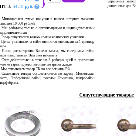
украшения интер
дополнение для В
ПТ 3:
54,18 руб.
?
Минимальная сумма покупки в нашем интернет магазине
ставляет 10 000 рублей.
Мы работаем только с организациями и индивидуальными
едпринимателями.
Товар отпускается только кратно количеству упаковки.
Цены, указанные на сайте являются оптовыми за 1 единицу
вара.
После рассмотрения Вашего заказа, мы совершаем отбор
вара и выставляем Вам счет на оплату.
Счет действителен в течении 3 рабочих дней в противном
учае не гарантируется наличие товара на складе.
Мы отправляем товар ТК во все регионы РФ.
Самовывоз товара осуществляется по адресу: Московская
ласть, Люберецкий район, поселок Томилино, микрорайон
ицефабрика.
Сопутствующие товары: