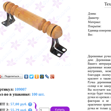
Тех
Длина:
Диаметр:
Материал:
Покрытие:
Единица измерени
Вес:
Деревянные ручки
даче. Деревянна
Вашего интерьера
деревянные можн
внутренних, меж
благодаря своему
Поделиться…
краснеет и таки
Ручка деревянная
солнце и не заме
ртикул:
109007
Вы получаете мас
всегда будет теп
л-во в упаковке:
100 шт.
ручки из крепких 
факторам и не р
ПТ 1:
57,00 руб.
?
практичное приме
ручка не только у
ПТ 2:
55,29 руб.
?