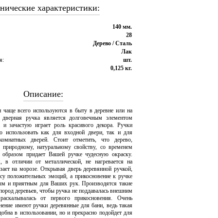
нические характеристики:
140 мм.
28
Дерево / Сталь
Лак
я:
шт.
0,125 кг.
Описание:
 чаще всего используются в быту в деревне или на
я дверная ручка является долговечным элементом
 и зачастую играет роль красивого декора. Ручки
о использовать как для входной двери, так и для
комнатных дверей. Стоит отметить, что дерево,
 природному, натуральному свойству, со временем
м образом придает Вашей ручке чудесную окраску.
, в отличии от металлической, не нагревается на
рзает на морозе. Открывая дверь деревянной ручкой,
су положительных эмоций, а прикосновение к ручке
лым и приятным для Ваших рук. Производятся такие
пород деревьев, чтобы ручка не поддавалась внешним
аскалывалась от первого прикосновения. Очень
нение имеют ручки деревянные для бани, ведь такая
добна в использовании, но и прекрасно подойдет для