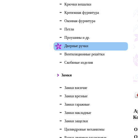
Крючки вешалки
Крепежная фурнитура
Оконная фурнитура
Петли
Проушины и др.
Дверные ручки
Вентиляционные решётки
Скобяные изделия
Замки
Замки висячие
Замки врезные
Замки гаражные
А
Замки накладные
Ко
Замки защелки
О
Цилиндровые механизмы
О
Ручки дверные раздельные