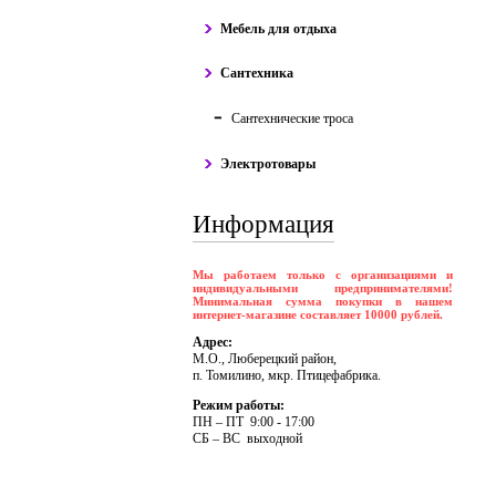
Мебель для отдыха
Сантехника
Сантехнические троса
Электротовары
Информация
Мы работаем только с организациями и
индивидуальными предпринимателями!
Минимальная сумма покупки в нашем
интернет-магазине составляет 10000 рублей.
Адрес:
М.О., Люберецкий район,
п. Томилино, мкр. Птицефабрика.
Режим работы:
ПH – ПT 9:00 - 17:00
CБ – BC выходной