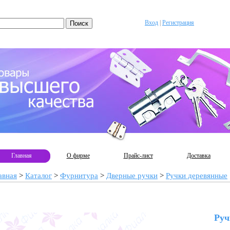
Вход
|
Регистрация
Главная
О фирме
Прайс-лист
Доставка
авная
>
Каталог
>
Фурнитура
>
Дверные ручки
>
Ручки деревянные
Руч