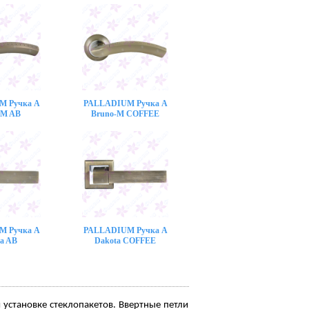
M Ручка A
PALLADIUM Ручка A
-M AB
Bruno-M COFFEE
M Ручка A
PALLADIUM Ручка A
a AB
Dakota COFFEE
установке стеклопакетов. Ввертные петли