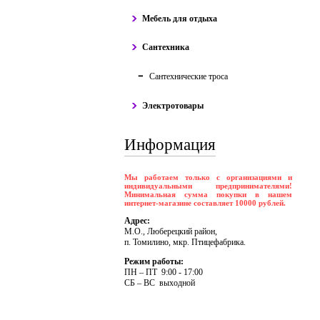
Мебель для отдыха
Сантехника
Сантехнические троса
Электротовары
Информация
Мы работаем только с организациями и
индивидуальными предпринимателями!
Минимальная сумма покупки в нашем
интернет-магазине составляет 10000 рублей.
Адрес:
М.О., Люберецкий район,
п. Томилино, мкр. Птицефабрика.
Режим работы:
ПH – ПT 9:00 - 17:00
CБ – BC выходной