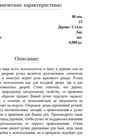
нические характеристики:
80 мм.
23
Дерево / Сталь
Лак
я:
шт.
0,090 кг.
Описание:
 чаще всего используются в быту в деревне или на
я дверная ручка является долговечным элементом
 и зачастую играет роль красивого декора. Ручки
о использовать как для входной двери, так и для
комнатных дверей. Стоит отметить, что дерево,
 природному, натуральному свойству, со временем
м образом придает Вашей ручке чудесную окраску.
, в отличии от металлической, не нагревается на
рзает на морозе. Открывая дверь деревянной ручкой,
су положительных эмоций, а прикосновение к ручке
лым и приятным для Ваших рук. Производятся такие
пород деревьев, чтобы ручка не поддавалась внешним
аскалывалась от первого прикосновения. Очень
нение имеют ручки деревянные для бани, ведь такая
добна в использовании, но и прекрасно подойдет для