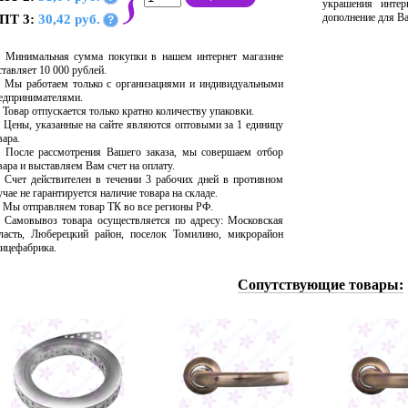
украшения интер
дополнение для В
ПТ 3:
30,42 руб.
?
Минимальная сумма покупки в нашем интернет магазине
ставляет 10 000 рублей.
Мы работаем только с организациями и индивидуальными
едпринимателями.
Товар отпускается только кратно количеству упаковки.
Цены, указанные на сайте являются оптовыми за 1 единицу
вара.
После рассмотрения Вашего заказа, мы совершаем отбор
вара и выставляем Вам счет на оплату.
Счет действителен в течении 3 рабочих дней в противном
учае не гарантируется наличие товара на складе.
Мы отправляем товар ТК во все регионы РФ.
Самовывоз товара осуществляется по адресу: Московская
ласть, Люберецкий район, поселок Томилино, микрорайон
ицефабрика.
Сопутствующие товары: