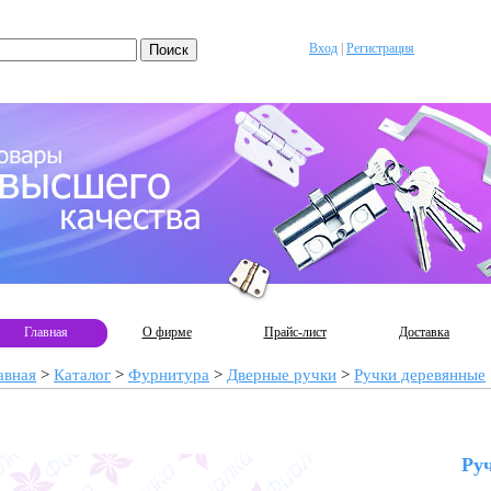
Вход
|
Регистрация
Главная
О фирме
Прайс-лист
Доставка
авная
>
Каталог
>
Фурнитура
>
Дверные ручки
>
Ручки деревянные
Ру