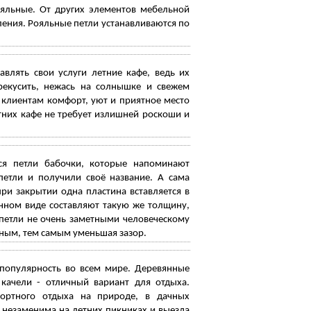
ояльные. От других элементов мебельной
ения. Рояльные петли устанавливаются по
влять свои услуги летние кафе, ведь их
рекусить, нежась на солнышке и свежем
 клиентам комфорт, уют и приятное место
тних кафе не требует излишней роскоши и
ся петли бабочки, которые напоминают
етли и получили своё название. А сама
ри закрытии одна пластина вставляется в
нном виде составляют такую же толщину,
 петли не очень заметными человеческому
ьным, тем самым уменьшая зазор.
 популярность во всем мире. Деревянные
, качели - отличный вариант для отдыха.
ортного отдыха на природе, в дачных
 незаменима на летних пикниках и выезда