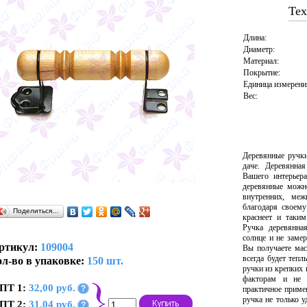
Тех
Длина:
Диаметр:
Материал:
Покрытие:
Единица измерени
Вес:
Деревянные ручки
даче. Деревянна
Вашего интерьера
деревянные можн
внутренних, меж
благодаря своему
Поделиться…
краснеет и таки
Ручка деревянная
солнце и не заме
ртикул:
109004
Вы получаете мас
всегда будет теп
л-во в упаковке:
150 шт.
ручки из крепких 
факторам и не р
ПТ 1:
32,00 руб.
?
практичное приме
ручка не только у
ПТ 2:
31,04 руб.
?