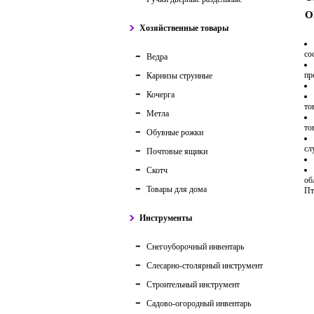
О
Хозяйственные товары
со
Ведра
пр
Карнизы струнные
Кочерга
то
Метла
то
Обувные рожки
сл
Почтовые ящики
Скотч
об
Товары для дома
Пт
Инструменты
Снегоуборочный инвентарь
Слесарно-столярный инструмент
Строительный инструмент
Садово-огородный инвентарь