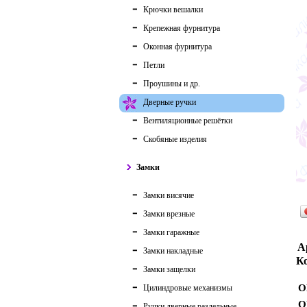
Крючки вешалки
Крепежная фурнитура
Оконная фурнитура
Петли
Проушины и др.
Дверные ручки
Вентиляционные решётки
Скобяные изделия
Замки
Замки висячие
Замки врезные
Замки гаражные
А
Замки накладные
Ко
Замки защелки
О
Цилиндровые механизмы
О
Ручки дверные раздельные