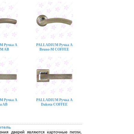
M Ручка A
PALLADIUM Ручка A
-M AB
Bruno-M COFFEE
M Ручка A
PALLADIUM Ручка A
a AB
Dakota COFFEE
етель
ения дверей являются карточные петли,