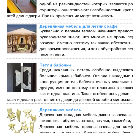
одной из разновидностей которых являются р
фурнитуры они отличаются особенностями крепл
всей длине двери. При их применении могут возникнуть...
Деревянная мебель для летних кафе
Буквально с первым теплом начинают предоста
руководители знают, что многие не прочь пе
воздухе. Именно поэтому так важно обеспечить
для времяпровождения, и хотя обустройство ле
помпезности...
Петли бабочки
Среди накладных петель особенно выделяют
большие крылья бабочек. Отсюда накладные п
конструкция петель бабочек очень уникальна: п
другую, именно поэтому эти пластины в сложе
как и одна пластина. Такая особенность делает
глазу и делает расстояние от двери до дверной коробки минимал
Деревянная мебель
Деревянная складная мебель давно завоевала
шезлонги, табуреты, столы, стулья, скамейки
Деревянная мебель предназначена для комф
домиках, летних кафе. Деревянная мебель будет