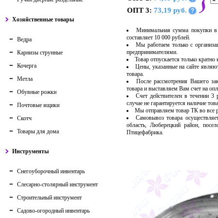
ОПТ 3:
73,19 руб.
?
Хозяйственные товары
Минимальная сумма покупки в 
составляет 10 000 рублей.
Ведра
Мы работаем только с организ
предпринимателями.
Карнизы струнные
Товар отпускается только кратно
Кочерга
Цены, указанные на сайте являю
товара.
Метла
После рассмотрения Вашего за
товара и выставляем Вам счет на опл
Обувные рожки
Счет действителен в течении 3
случае не гарантируется наличие тов
Почтовые ящики
Мы отправляем товар ТК во все
Самовывоз товара осуществляет
Скотч
область, Люберецкий район, посе
Товары для дома
Птицефабрика.
Инструменты
Снегоуборочный инвентарь
Слесарно-столярный инструмент
Строительный инструмент
Садово-огородный инвентарь