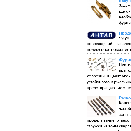
Какую
Задумы
где о
необх
фурнит
Проду
Чугун
повреждений, закале
полимерное покрытие с
Фурни
При и
враг 
коррозии. В целях экон
устойчивого к ржавчи
предотвращают их от к
Разно
Конст
часте
зоны 
проделывание отверст
стружки из зоны сверл