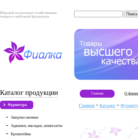
Широкий ассортимент хозяйственных
товаров и мебельной фурнитуры
Каталог продукции
Главная
О фирм
Фурнитура
Главная
>
Каталог
>
Фурнит
Завертки оконные
Задвижки, накладки, шпингалеты
Кронштейны