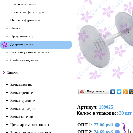
Крючки вешалки
Крепежная фурнитура
Оконная фурнитура
Петли
Проушины и др.
Дверные ручки
Вентиляционные решётки
Скобяные изделия
Замки
Замки висячие
Поделиться…
Замки врезные
Замки гаражные
Артикул:
109025
Замки накладные
Кол-во в упаковке:
30 шт.
Замки защелки
ОПТ 1:
77,00 руб.
Цилиндровые механизмы
?
ОПТ 2:
74,69 руб.
?
Ручки дверные раздельные