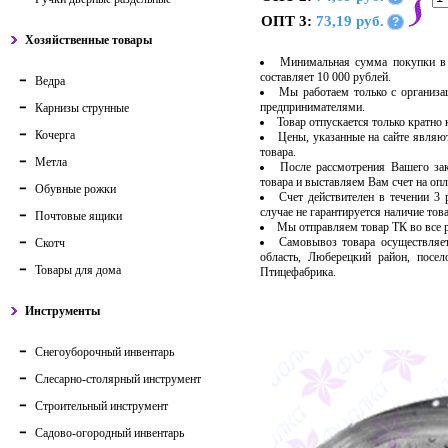
ОПТ 3:
73,19 руб.
?
Хозяйственные товары
Минимальная сумма покупки в 
составляет 10 000 рублей.
Ведра
Мы работаем только с организ
предпринимателями.
Карнизы струнные
Товар отпускается только кратно
Кочерга
Цены, указанные на сайте являю
товара.
Метла
После рассмотрения Вашего за
товара и выставляем Вам счет на опл
Обувные рожки
Счет действителен в течении 3
случае не гарантируется наличие тов
Почтовые ящики
Мы отправляем товар ТК во все
Самовывоз товара осуществляет
Скотч
область, Люберецкий район, посе
Товары для дома
Птицефабрика.
Инструменты
Снегоуборочный инвентарь
Слесарно-столярный инструмент
Строительный инструмент
Садово-огородный инвентарь