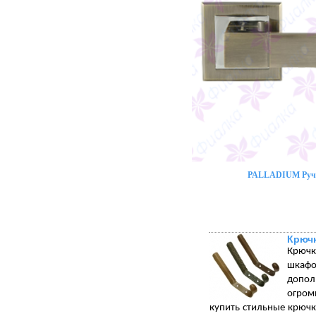
PALLADIUM Ручк
Крюч
Крючк
шкафо
допол
огром
купить стильные крюч