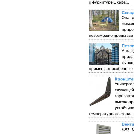
и фурнитуре шкафа...
Склад
Она д
макси
приро
невозможно представит
Петли
У каж
прида
функц
применяют особенные п
Кронште
Универса
служащей 
горизонт
высокопр
устойчи
температурного фона...
Венти
Для з