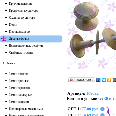
Крючки вешалки
Крепежная фурнитура
Оконная фурнитура
Петли
Проушины и др.
Дверные ручки
Вентиляционные решётки
Скобяные изделия
Замки
Замки висячие
Поделиться…
Замки врезные
Замки гаражные
Артикул:
109022
Замки накладные
Кол-во в упаковке:
30 шт.
Замки защелки
ОПТ 1:
77,00 руб.
Цилиндровые механизмы
?
ОПТ 2:
74,69 руб.
?
Ручки дверные раздельные