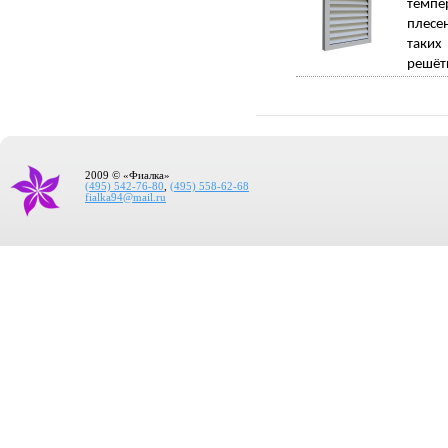
темпе
плесе
таких
решётк
2009 © «Фиалка»
(495) 542-76-80
,
(495) 558-62-68
fialka94@mail.ru