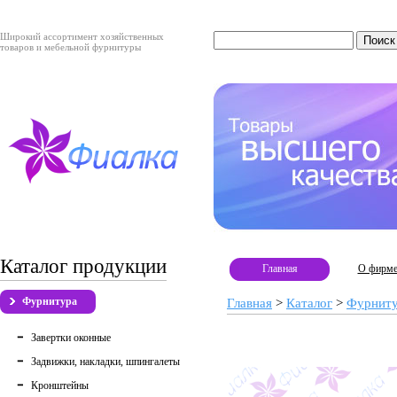
Широкий ассортимент хозяйственных
товаров и мебельной фурнитуры
Каталог продукции
Главная
О фирм
Фурнитура
Главная
>
Каталог
>
Фурнит
Завертки оконные
Задвижки, накладки, шпингалеты
Кронштейны