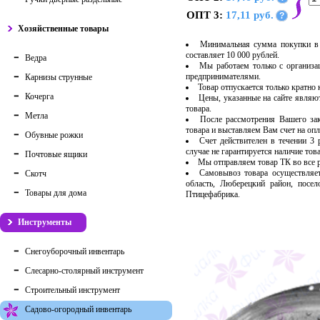
ОПТ 3:
17,11 руб.
?
Хозяйственные товары
Минимальная сумма покупки в 
составляет 10 000 рублей.
Ведра
Мы работаем только с организ
предпринимателями.
Карнизы струнные
Товар отпускается только кратно
Кочерга
Цены, указанные на сайте являю
товара.
Метла
После рассмотрения Вашего за
товара и выставляем Вам счет на опл
Обувные рожки
Счет действителен в течении 3
случае не гарантируется наличие тов
Почтовые ящики
Мы отправляем товар ТК во все
Самовывоз товара осуществляет
Скотч
область, Люберецкий район, посе
Товары для дома
Птицефабрика.
Инструменты
Снегоуборочный инвентарь
Слесарно-столярный инструмент
Строительный инструмент
Садово-огородный инвентарь