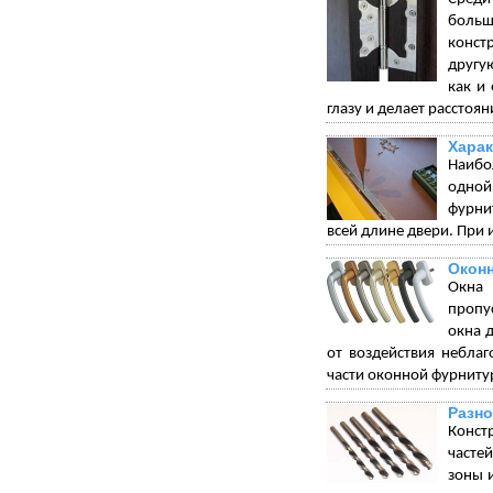
больш
конст
другу
как и
глазу и делает рассто
Харак
Наибо
одной
фурни
всей длине двери. При 
Окон
Окна 
пропу
окна 
от воздействия небла
части оконной фурниту
Разно
Конст
часте
зоны 