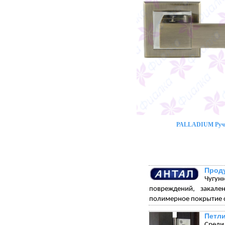
PALLADIUM Ручк
Проду
Чугун
повреждений, закале
полимерное покрытие с
Петли
Среди