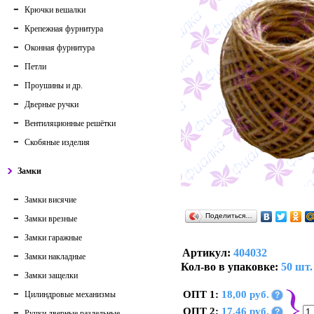
Крючки вешалки
Крепежная фурнитура
Оконная фурнитура
Петли
Проушины и др.
Дверные ручки
Вентиляционные решётки
Скобяные изделия
Замки
Замки висячие
Поделиться…
Замки врезные
Замки гаражные
Артикул:
404032
Замки накладные
Кол-во в упаковке:
50 шт.
Замки защелки
ОПТ 1:
18,00 руб.
Цилиндровые механизмы
?
ОПТ 2:
17,46 руб.
?
Ручки дверные раздельные