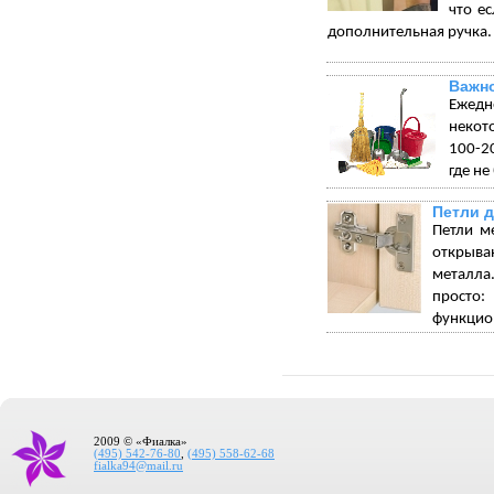
что е
дополнительная ручка.
Важно
Ежедн
некот
100-20
где не
Петли 
Петли м
открыва
металла.
просто:
функцион
2009 © «Фиалка»
(495) 542-76-80
,
(495) 558-62-68
fialka94@mail.ru