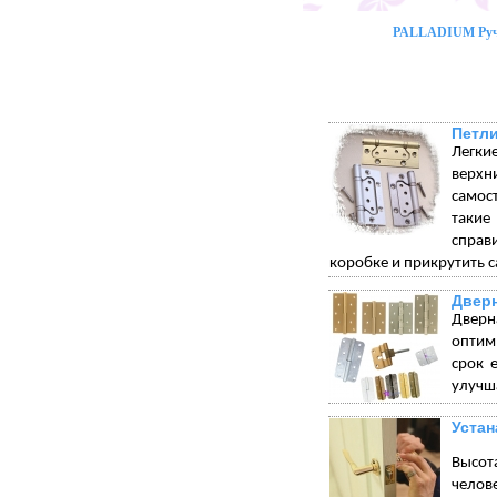
PALLADIUM Ручк
Петли
Легки
верхн
самос
такие
справ
коробке и прикрутить с
Двер
Дверн
оптим
срок 
улучша
Устан
Высот
челове