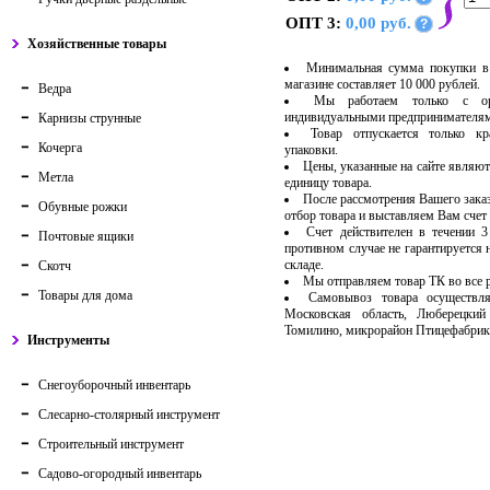
ОПТ 3:
0,00 руб.
?
Хозяйственные товары
Минимальная сумма покупки в
магазине составляет 10 000 рублей.
Ведра
Мы работаем только с ор
индивидуальными предпринимателя
Карнизы струнные
Товар отпускается только кр
Кочерга
упаковки.
Цены, указанные на сайте являют
Метла
единицу товара.
После рассмотрения Вашего зака
Обувные рожки
отбор товара и выставляем Вам счет 
Счет действителен в течении 
Почтовые ящики
противном случае не гарантируется 
складе.
Скотч
Мы отправляем товар ТК во все
Товары для дома
Самовывоз товара осуществля
Московская область, Люберецкий
Томилино, микрорайон Птицефабрик
Инструменты
Снегоуборочный инвентарь
Слесарно-столярный инструмент
Строительный инструмент
Садово-огородный инвентарь