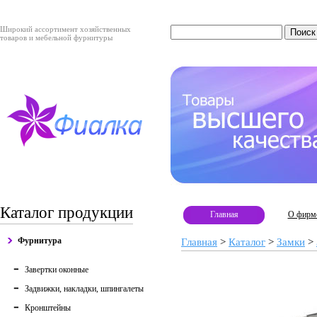
Широкий ассортимент хозяйственных
товаров и мебельной фурнитуры
Каталог продукции
Главная
О фирм
Фурнитура
Главная
>
Каталог
>
Замки
>
Завертки оконные
Задвижки, накладки, шпингалеты
Кронштейны