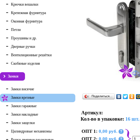
Крючки вешалки
Крепежная фурнитура
Оконная фурнитура
Петли
Проушины и др.
Дверные ручки
Вентиляционные решётки
Скобяные изделия
Замки
Замки висячие
Поделиться…
Замки врезные
Замки гаражные
Артикул:
Замки накладные
Кол-во в упаковке:
16 шт.
Замки защелки
ОПТ 1:
0,00 руб.
Цилиндровые механизмы
?
ОПТ 2:
0,00 руб.
?
Ручки дверные раздельные