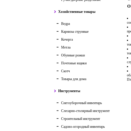
О
Хозяйственные товары
со
Ведра
пр
Карнизы струнные
Кочерга
то
Метла
то
Обувные рожки
сл
Почтовые ящики
Скотч
об
Товары для дома
Пт
Инструменты
Снегоуборочный инвентарь
Слесарно-столярный инструмент
Строительный инструмент
Садово-огородный инвентарь