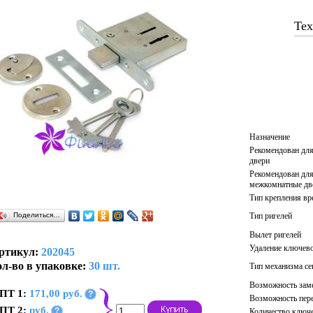
Тех
Назначение
Рекомендован для
двери
Рекомендован для
межкомнатные дв
Тип крепления вр
Тип ригелей
Поделиться…
Вылет ригелей
Удаление ключево
ртикул:
202045
л-во в упаковке:
30 шт.
Тип механизма се
Возможность заме
ПТ 1:
171,00 руб.
?
Возможность пер
ПТ 2:
руб.
?
Количество ключ