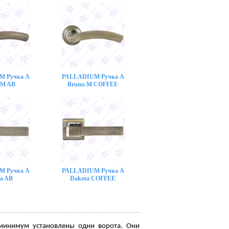
M Ручка A
PALLADIUM Ручка A
-M AB
Bruno-M COFFEE
M Ручка A
PALLADIUM Ручка A
a AB
Dakota COFFEE
 минимум установлены одни ворота. Они