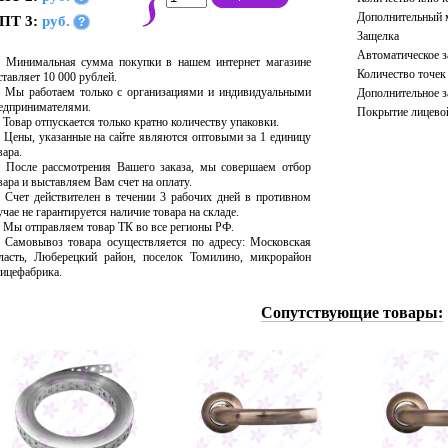
Дополнительный 
ПТ 3:
руб.
?
Защелка
Автоматическое з
Минимальная сумма покупки в нашем интернет магазине
Количество точек
ставляет 10 000 рублей.
Мы работаем только с организациями и индивидуальными
Дополнительное з
едпринимателями.
Покрытие лицево
Товар отпускается только кратно количеству упаковки.
Цены, указанные на сайте являются оптовыми за 1 единицу
вара.
После рассмотрения Вашего заказа, мы совершаем отбор
вара и выставляем Вам счет на оплату.
Счет действителен в течении 3 рабочих дней в противном
учае не гарантируется наличие товара на складе.
Мы отправляем товар ТК во все регионы РФ.
Самовывоз товара осуществляется по адресу: Московская
ласть, Люберецкий район, поселок Томилино, микрорайон
ицефабрика.
Сопутствующие товары: