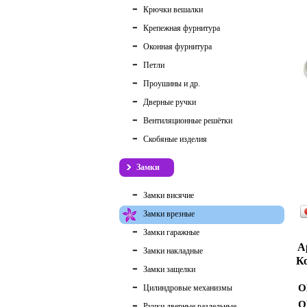
Крючки вешалки
Крепежная фурнитура
Оконная фурнитура
Петли
Проушины и др.
Дверные ручки
Вентиляционные решётки
Скобяные изделия
Замки
Замки висячие
Замки врезные
Замки гаражные
А
Замки накладные
Ко
Замки защелки
О
Цилиндровые механизмы
О
Ручки дверные раздельные