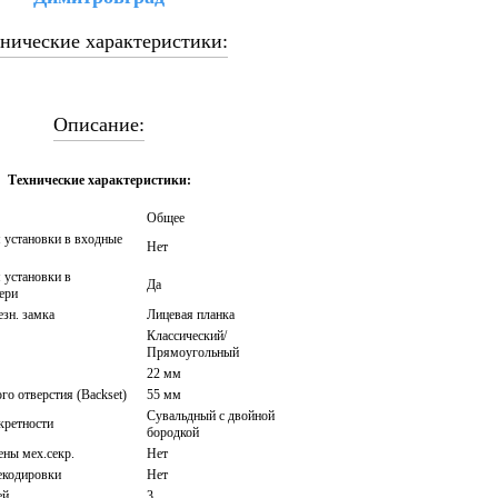
нические характеристики:
Описание:
Технические характеристики:
Общее
 установки в входные
Нет
 установки в
Да
ери
езн. замка
Лицевая планка
Классический/
Прямоугольный
22 мм
го отверстия (Backset)
55 мм
Сувальдный с двойной
кретности
бородкой
ны мех.секр.
Нет
екодировки
Нет
ей
3