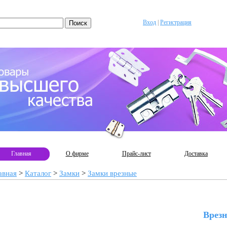
Вход
|
Регистрация
Главная
О фирме
Прайс-лист
Доставка
авная
>
Каталог
>
Замки
>
Замки врезные
Врезн