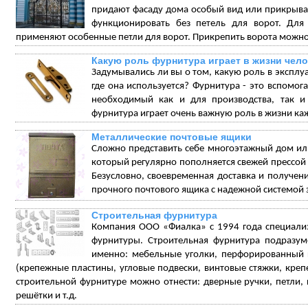
придают фасаду дома особый вид или прикрываю
функционировать без петель для ворот. Для
применяют особенные петли для ворот. Прикрепить ворота можно
Какую роль фурнитура играет в жизни чел
Задумывались ли вы о том, какую роль в эксплуа
где она используется? Фурнитура - это вспомо
необходимый как и для производства, так и
фурнитура играет очень важную роль в жизни каж
Металлические почтовые ящики
Сложно представить себе многоэтажный дом или
который регулярно пополняется свежей прессо
Безусловно, своевременная доставка и получен
прочного почтового ящика с надежной системой 
Строительная фурнитура
Компания ООО «Фиалка» с 1994 года специали
фурнитуры. Строительная фурнитура подразум
именно: мебельные уголки, перфорированный 
(крепежные пластины, угловые подвески, винтовые стяжки, креп
строительной фурнитуре можно отнести: дверные ручки, петли
решётки и т.д.