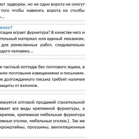
т задворки, но не одни ворота не смогут
 того чтобы навесить ворота на столбы
...
овека?
тации играет фурнитура? В качестве чего и
гательный материал или единый механизм,
 для ремесленных работ, следовательно
дого человека...
 частный коттедж без почтового ящика, в
й или почтовыми извещениями и письмами.
ие долгожданного письма требует наличия
защиты от взломов.
зируется оптовой продажей строительной
евает все виды крепежной фурнитуры, а
крепеж, крепежная мебельная фурнитура
ежные уголки, мебельные уголки,). Так же
, кронштейны, проушины, вентиляционные