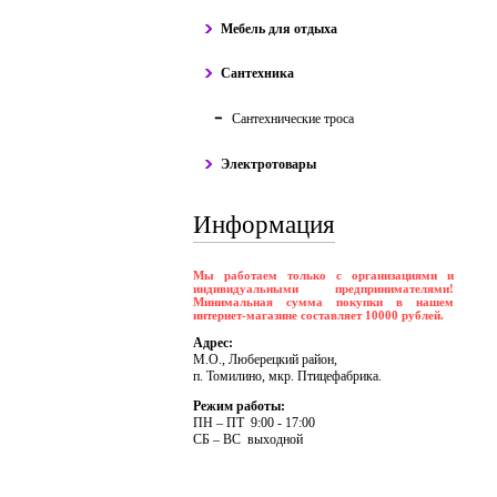
Мебель для отдыха
Сантехника
Сантехнические троса
Электротовары
Информация
Мы работаем только с организациями и
индивидуальными предпринимателями!
Минимальная сумма покупки в нашем
интернет-магазине составляет 10000 рублей.
Адрес:
М.О., Люберецкий район,
п. Томилино, мкр. Птицефабрика.
Режим работы:
ПH – ПT 9:00 - 17:00
CБ – BC выходной