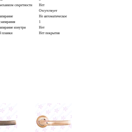
механизм секретности
Нет
Отсутствует
апирание
Не автоматическое
 запирания
1
апирание изнутри
Нет
й планки
Нет покрытия