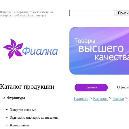
Широкий ассортимент хозяйственных
товаров и мебельной фурнитуры
Каталог продукции
Главная
О фирм
Фурнитура
Главная
>
Каталог
>
Замки
>
Завертки оконные
Задвижки, накладки, шпингалеты
Кронштейны