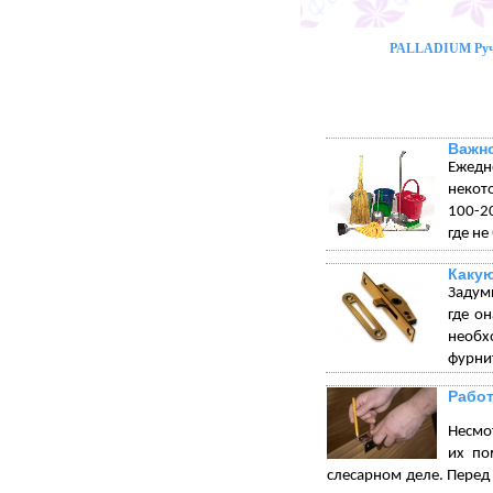
PALLADIUM Ручк
Важно
Ежедн
некот
100-20
где не
Какую
Задумы
где о
необх
фурнит
Работ
Несмот
их по
слесарном деле. Перед 