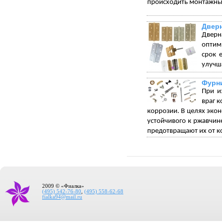
происходить монтажны
Двер
Дверн
оптим
срок 
улучша
Фурни
При и
враг 
коррозии. В целях экон
устойчивого к ржавчи
предотвращают их от к
2009 © «Фиалка»
(495) 542-76-80
,
(495) 558-62-68
fialka94@mail.ru