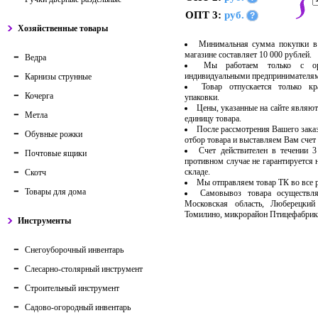
ОПТ 3:
руб.
?
Хозяйственные товары
Минимальная сумма покупки в
магазине составляет 10 000 рублей.
Ведра
Мы работаем только с ор
индивидуальными предпринимателя
Карнизы струнные
Товар отпускается только кр
Кочерга
упаковки.
Цены, указанные на сайте являют
Метла
единицу товара.
После рассмотрения Вашего зака
Обувные рожки
отбор товара и выставляем Вам счет 
Счет действителен в течении 
Почтовые ящики
противном случае не гарантируется 
складе.
Скотч
Мы отправляем товар ТК во все
Товары для дома
Самовывоз товара осуществля
Московская область, Люберецкий
Томилино, микрорайон Птицефабрик
Инструменты
Снегоуборочный инвентарь
Слесарно-столярный инструмент
Строительный инструмент
Садово-огородный инвентарь