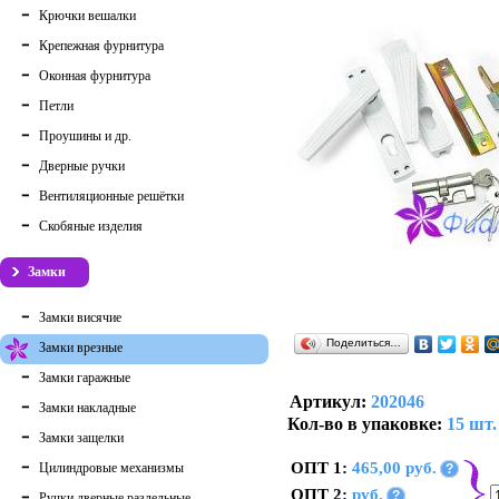
Крючки вешалки
Крепежная фурнитура
Оконная фурнитура
Петли
Проушины и др.
Дверные ручки
Вентиляционные решётки
Скобяные изделия
Замки
Замки висячие
Поделиться…
Замки врезные
Замки гаражные
Артикул:
202046
Замки накладные
Кол-во в упаковке:
15 шт.
Замки защелки
ОПТ 1:
465,00 руб.
Цилиндровые механизмы
?
ОПТ 2:
руб.
?
Ручки дверные раздельные