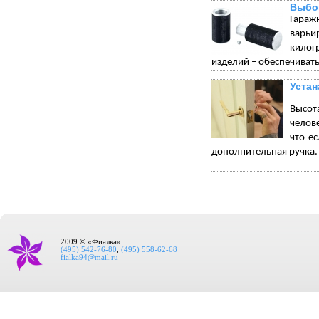
Выбо
Гараж
варьи
килог
изделий – обеспечивать
Устан
Высот
челове
что е
дополнительная ручка.
2009 © «Фиалка»
(495) 542-76-80
,
(495) 558-62-68
fialka94@mail.ru