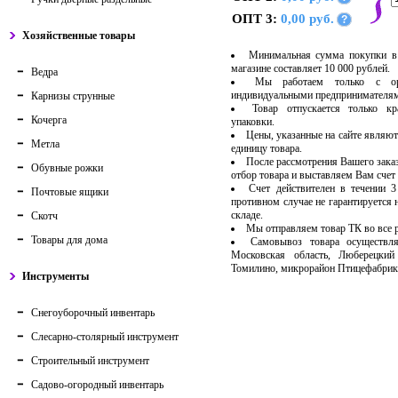
ОПТ 3:
0,00 руб.
?
Хозяйственные товары
Минимальная сумма покупки в
магазине составляет 10 000 рублей.
Ведра
Мы работаем только с ор
индивидуальными предпринимателя
Карнизы струнные
Товар отпускается только кр
Кочерга
упаковки.
Цены, указанные на сайте являют
Метла
единицу товара.
После рассмотрения Вашего зака
Обувные рожки
отбор товара и выставляем Вам счет 
Счет действителен в течении 
Почтовые ящики
противном случае не гарантируется 
складе.
Скотч
Мы отправляем товар ТК во все
Товары для дома
Самовывоз товара осуществля
Московская область, Люберецкий
Томилино, микрорайон Птицефабрик
Инструменты
Снегоуборочный инвентарь
Слесарно-столярный инструмент
Строительный инструмент
Садово-огородный инвентарь