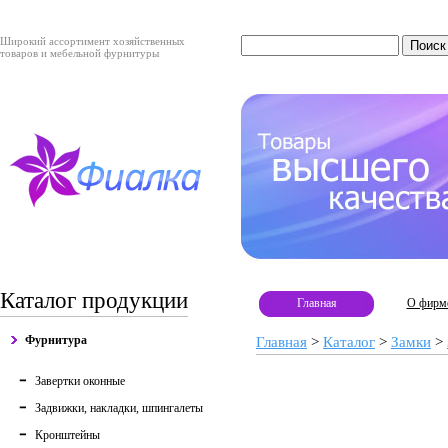
Широкий ассортимент хозяйственных
товаров и мебельной фурнитуры
Каталог продукции
Главная
О фирм
Фурнитура
Главная
>
Каталог
>
Замки
>
Завертки оконные
Задвижки, накладки, шпингалеты
Кронштейны