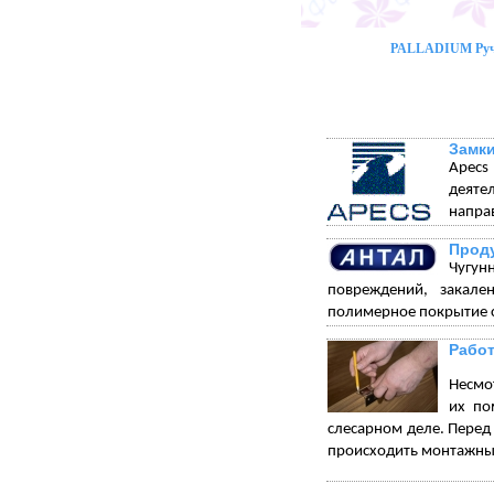
PALLADIUM Ручк
Замки
Apecs
деяте
напра
Проду
Чугун
повреждений, закале
полимерное покрытие с
Работ
Несмот
их по
слесарном деле. Перед 
происходить монтажны