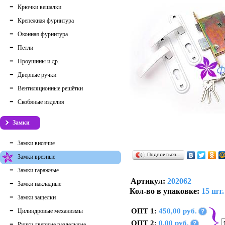
Крючки вешалки
Крепежная фурнитура
Оконная фурнитура
Петли
Проушины и др.
Дверные ручки
Вентиляционные решётки
Скобяные изделия
Замки
Замки висячие
Поделиться…
Замки врезные
Замки гаражные
Артикул:
202062
Замки накладные
Кол-во в упаковке:
15 шт.
Замки защелки
ОПТ 1:
450,00 руб.
Цилиндровые механизмы
?
ОПТ 2:
0,00 руб.
?
Ручки дверные раздельные