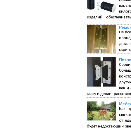
варьи
килог
изделий – обеспечивать
Ремон
Не вс
проце
детал
скрип
Петли
Среди
больш
конст
другу
как и
глазу и делает рассто
Мебел
Как п
мягки
от ед
будет недостающим зве