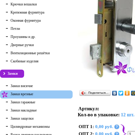
Крючки вешалки
Крепежная фурнитура
Оконная фурнитура
Петли
Проушины и др.
Дверные ручки
Вентиляционные решётки
Скобяные изделия
Замки
Замки висячие
Поделиться…
Замки врезные
Замки гаражные
Артикул:
Замки накладные
Кол-во в упаковке:
12 шт.
Замки защелки
ОПТ 1:
0,00 руб.
Цилиндровые механизмы
?
ОПТ 2:
0,00 руб.
?
Ручки дверные раздельные