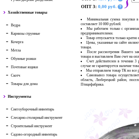
ОПТ 3:
0,00 руб.
?
Хозяйственные товары
Минимальная сумма покупки в 
составляет 10 000 рублей.
Ведра
Мы работаем только с организ
предпринимателями.
Карнизы струнные
Товар отпускается только кратно
Кочерга
Цены, указанные на сайте являю
товара.
Метла
После рассмотрения Вашего за
товара и выставляем Вам счет на опл
Обувные рожки
Счет действителен в течении 3
случае не гарантируется наличие тов
Почтовые ящики
Мы отправляем товар ТК во все
Самовывоз товара осуществляет
Скотч
область, Люберецкий район, посе
Товары для дома
Птицефабрика.
Инструменты
Снегоуборочный инвентарь
Слесарно-столярный инструмент
Строительный инструмент
Садово-огородный инвентарь