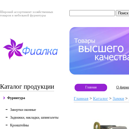
Широкий ассортимент хозяйственных
товаров и мебельной фурнитуры
Каталог продукции
Главная
О фирм
Фурнитура
Главная
>
Каталог
>
Замки
>
Завертки оконные
Задвижки, накладки, шпингалеты
Кронштейны