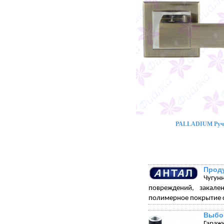
PALLADIUM Ручк
Проду
Чугун
повреждений, закале
полимерное покрытие с
Выбо
Гараж