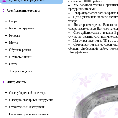
составляет 10 000 рублей.
Мы работаем только с организ
предпринимателями.
Хозяйственные товары
Товар отпускается только кратно
Цены, указанные на сайте являю
товара.
Ведра
После рассмотрения Вашего за
Карнизы струнные
товара и выставляем Вам счет на опл
Счет действителен в течении 3
Кочерга
случае не гарантируется наличие тов
Мы отправляем товар ТК во все
Метла
Самовывоз товара осуществляет
область, Люберецкий район, посе
Обувные рожки
Птицефабрика.
Почтовые ящики
Скотч
Товары для дома
Инструменты
Снегоуборочный инвентарь
Слесарно-столярный инструмент
Строительный инструмент
Садово-огородный инвентарь