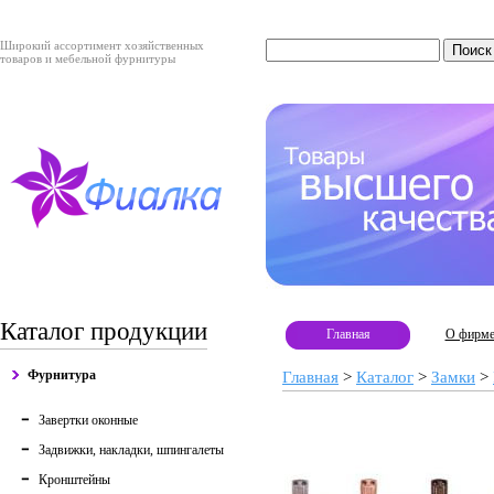
Широкий ассортимент хозяйственных
товаров и мебельной фурнитуры
Каталог продукции
Главная
О фирм
Фурнитура
Главная
>
Каталог
>
Замки
>
Завертки оконные
Задвижки, накладки, шпингалеты
Кронштейны