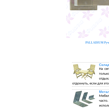
PALLADIUM Ручк
Склад
На се
тольк
отдых
отдохнуть, если для эт
Метал
Мебел
часто
испол