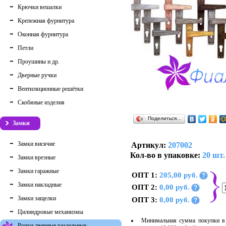
Крючки вешалки
Крепежная фурнитура
Оконная фурнитура
Петли
Проушины и др.
Дверные ручки
Вентиляционные решётки
Скобяные изделия
Поделиться…
Замки
Замки висячие
Артикул:
207002
Кол-во в упаковке:
20 шт.
Замки врезные
Замки гаражные
ОПТ 1:
205,00 руб.
?
Замки накладные
ОПТ 2:
0,00 руб.
?
Замки защелки
ОПТ 3:
0,00 руб.
?
Цилиндровые механизмы
Минимальная сумма покупки в 
Ручки дверные раздельные