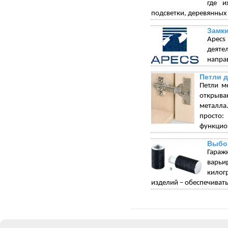
где и
подсветки, деревянных
Замки
Apecs
деяте
напра
Петли 
Петли м
открыва
металла.
просто:
функцион
Выбо
Гараж
варьи
килог
изделий – обеспечивать