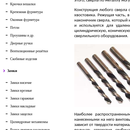
этого, сверла по металлу мог
Крючки вешалки
Конструкция любого сверла 
Крепежная фурнитура
хвостовика. Режущая часть, 
Оконная фурнитура
наконечник сверла, который 
и используется для удален
Петли
цилиндрическую, коническую 
Проушины и др.
сверлильного оборудования.
Дверные ручки
Вентиляционные решётки
Скобяные изделия
Замки
Замки висячие
Замки врезные
Замки гаражные
Замки накладные
Замки защелки
Наиболее распространенны
нанесенными на него винтовы
Цилиндровые механизмы
зависит от твердости материа
Ручки дверные раздельные