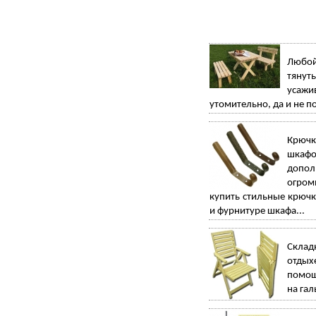
Любой
тянуть
усажи
утомительно, да и не по
Крючк
шкафо
допол
огром
купить стильные крюч
и фурнитуре шкафа...
Склад
отдых
помощ
на гал