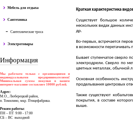
Мебель для отдыха
Краткая характеристика видо
Сантехника
Существует большое количе
нескольких видах данных инст
др.
Сантехнические троса
Во-первых, встречается перов
Электротовары
в возможности перетачивать 
Бывает ступенчатое сверло п
Информация
электродрели. Сверло по ме
цветных металлах, обычной ли
Мы работаем только с организациями и
индивидуальными предпринимателями!
Основная особенность инстр
Минимальная сумма покупки в нашем
проделывания центровых отве
интернет-магазине составляет 10000 рублей.
Адрес:
Также существуют кобальтов
М.О., Люберецкий район,
покрытия, в составе которо
п. Томилино, мкр. Птицефабрика.
выше.
Режим работы:
ПH – ПT 9:00 - 17:00
CБ – BC выходной