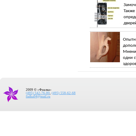
Замоч
Такж
опред
дверей
Опытн
допол
Мнения
одни с
здоров
2009 © «Фиалка»
(495) 542-76-80
,
(495) 558-62-68
fialka94@mail.ru