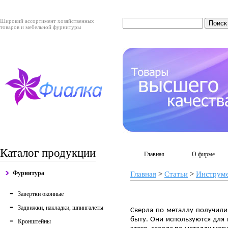
Широкий ассортимент хозяйственных
товаров и мебельной фурнитуры
Каталог продукции
Главная
О фирме
Фурнитура
Главная
>
Статьи
>
Инструм
Завертки оконные
Задвижки, накладки, шпингалеты
Сверла по металлу получили
быту. Они используются для 
Кронштейны