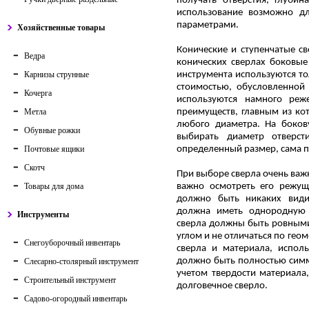
получать отверстия, глуби
использование возможно д
параметрами.
Хозяйственные товары
Конические и ступенчатые с
Ведра
конических сверлах боковые
Карнизы струнные
инструмента используются то
стоимостью, обусловленной 
Кочерга
используются намного реж
Метла
преимуществ, главным из ко
любого диаметра. На боков
Обувные рожки
выбирать диаметр отверсти
Почтовые ящики
определенный размер, сама п
Скотч
При выборе сверла очень важ
Товары для дома
важно осмотреть его режущ
должно быть никаких види
должна иметь однородную 
Инструменты
сверла должны быть ровными
углом и не отличаться по гео
Снегоуборочный инвентарь
сверла и материала, исполь
должно быть полностью симм
Слесарно-столярный инструмент
учетом твердости материала,
Строительный инструмент
долговечное сверло.
Садово-огородный инвентарь