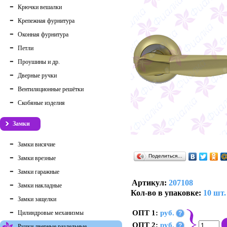
Крючки вешалки
Крепежная фурнитура
Оконная фурнитура
Петли
Проушины и др.
Дверные ручки
Вентиляционные решётки
Скобяные изделия
Замки
Замки висячие
Поделиться…
Замки врезные
Замки гаражные
Артикул:
207108
Замки накладные
Кол-во в упаковке:
10 шт.
Замки защелки
ОПТ 1:
руб.
Цилиндровые механизмы
?
ОПТ 2:
руб.
?
Ручки дверные раздельные