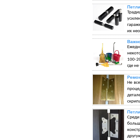
Петли
Тради
усиле
гараж
их не
Важно
Ежедн
некот
100-20
где не
Ремон
Не вс
проце
детал
скрип
Петли
Среди
больш
конст
другу