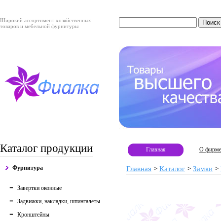
Широкий ассортимент хозяйственных
товаров и мебельной фурнитуры
Каталог продукции
Главная
О фирм
Фурнитура
Главная
>
Каталог
>
Замки
>
Завертки оконные
Задвижки, накладки, шпингалеты
Кронштейны