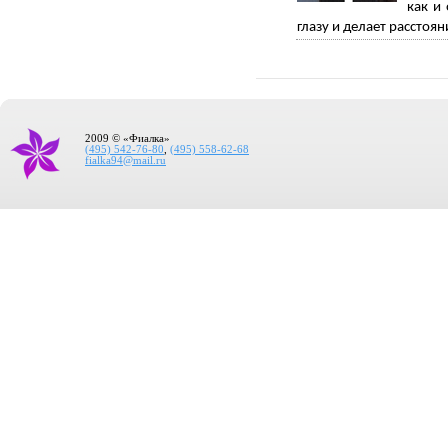
как и
глазу и делает рассто
2009 © «Фиалка»
(495) 542-76-80
,
(495) 558-62-68
fialka94@mail.ru