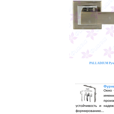
PALLADIUM Ручк
Фурни
Окно 
именн
произ
устойчивость и надеж
формированию...