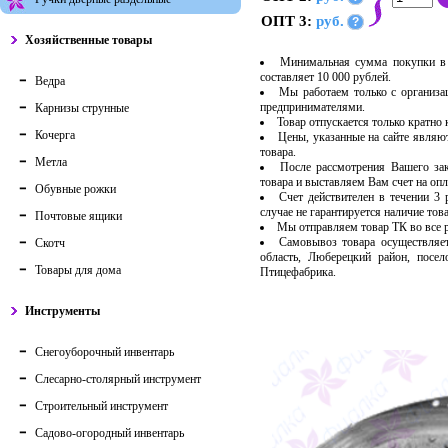
ОПТ 3:
руб.
?
Хозяйственные товары
Минимальная сумма покупки в 
составляет 10 000 рублей.
Ведра
Мы работаем только с организ
предпринимателями.
Карнизы струнные
Товар отпускается только кратно
Кочерга
Цены, указанные на сайте являю
товара.
Метла
После рассмотрения Вашего за
товара и выставляем Вам счет на опл
Обувные рожки
Счет действителен в течении 3
случае не гарантируется наличие тов
Почтовые ящики
Мы отправляем товар ТК во все
Самовывоз товара осуществляет
Скотч
область, Люберецкий район, посе
Товары для дома
Птицефабрика.
Инструменты
Снегоуборочный инвентарь
Слесарно-столярный инструмент
Строительный инструмент
Садово-огородный инвентарь