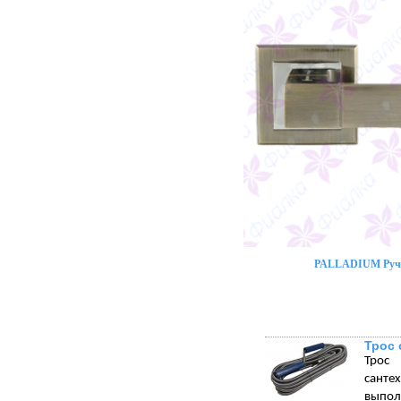
PALLADIUM Ручк
Трос 
Трос 
санте
выпол