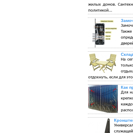
жилых домов. Сантехн
политикой...
Замо
Замоч
Такж
опред
дверей
Склад
На се
тольк
отдых
отдохнуть, если для эт
Как п
Для н
крепк
каждо
распо
Кронште
Универса
служащей 