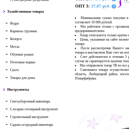
ОПТ 3:
37,07 руб.
?
Хозяйственные товары
Минимальная сумма покупки в 
составляет 10 000 рублей.
Ведра
Мы работаем только с организ
предпринимателями.
Карнизы струнные
Товар отпускается только кратно
Кочерга
Цены, указанные на сайте являю
товара.
Метла
После рассмотрения Вашего за
товара и выставляем Вам счет на опл
Обувные рожки
Счет действителен в течении 3
случае не гарантируется наличие тов
Почтовые ящики
Мы отправляем товар ТК во все
Самовывоз товара осуществляет
Скотч
область, Люберецкий район, посе
Товары для дома
Птицефабрика.
Инструменты
Снегоуборочный инвентарь
Слесарно-столярный инструмент
Строительный инструмент
Садово-огородный инвентарь