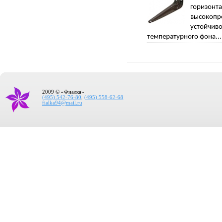
горизонт
высокопр
устойчи
температурного фона...
2009 © «Фиалка»
(495) 542-76-80
,
(495) 558-62-68
fialka94@mail.ru