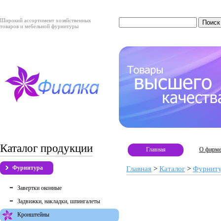
Широкий ассортимент хозяйственных
товаров и мебельной фурнитуры
Каталог продукции
Главная
О фирм
Фурнитура
Главная
>
Каталог
>
Фурнит
Завертки оконные
Задвижки, накладки, шпингалеты
Кронштейны