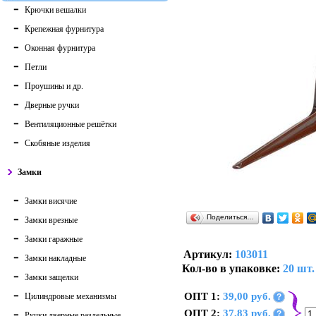
Крючки вешалки
Крепежная фурнитура
Оконная фурнитура
Петли
Проушины и др.
Дверные ручки
Вентиляционные решётки
Скобяные изделия
Замки
Замки висячие
Поделиться…
Замки врезные
Замки гаражные
Артикул:
103011
Замки накладные
Кол-во в упаковке:
20 шт.
Замки защелки
ОПТ 1:
39,00 руб.
Цилиндровые механизмы
?
ОПТ 2:
37,83 руб.
?
Ручки дверные раздельные