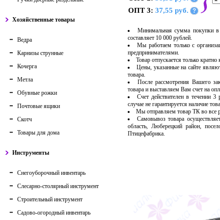
ОПТ 3:
37,55 руб.
?
Хозяйственные товары
Минимальная сумма покупки в 
составляет 10 000 рублей.
Ведра
Мы работаем только с организ
предпринимателями.
Карнизы струнные
Товар отпускается только кратно
Кочерга
Цены, указанные на сайте являю
товара.
Метла
После рассмотрения Вашего за
товара и выставляем Вам счет на опл
Обувные рожки
Счет действителен в течении 3
случае не гарантируется наличие тов
Почтовые ящики
Мы отправляем товар ТК во все
Самовывоз товара осуществляет
Скотч
область, Люберецкий район, посе
Товары для дома
Птицефабрика.
Инструменты
Снегоуборочный инвентарь
Слесарно-столярный инструмент
Строительный инструмент
Садово-огородный инвентарь