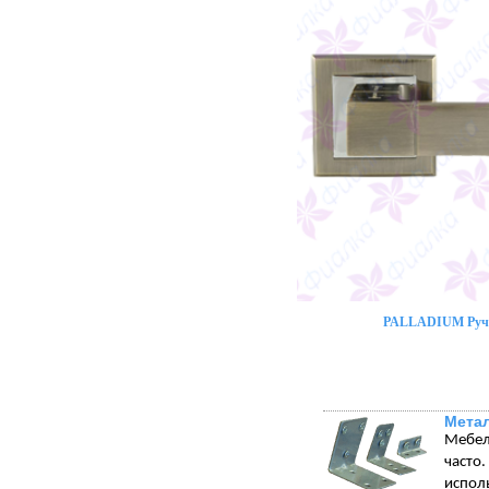
PALLADIUM Ручк
Метал
Мебел
часто
испол