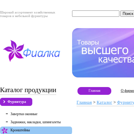
Широкий ассортимент хозяйственных
товаров и мебельной фурнитуры
Каталог продукции
Главная
О фирм
Фурнитура
Главная
>
Каталог
>
Фурнит
Завертки оконные
Задвижки, накладки, шпингалеты
Кронштейны