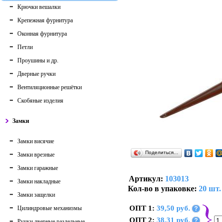
Крючки вешалки
Крепежная фурнитура
Оконная фурнитура
Петли
Проушины и др.
Дверные ручки
Вентиляционные решётки
Скобяные изделия
Замки
Замки висячие
Поделиться…
Замки врезные
Замки гаражные
Артикул:
103013
Замки накладные
Кол-во в упаковке:
20 шт.
Замки защелки
ОПТ 1:
39,50 руб.
Цилиндровые механизмы
?
ОПТ 2:
38,31 руб.
?
Ручки дверные раздельные