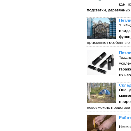
где и
подсветки, деревянных
Петли
У каж
прида
функц
применяют особенные п
Петли
Тради
усиле
гараж
их не
Склад
Она д
макси
приро
невозможно представит
Работ
Несмот