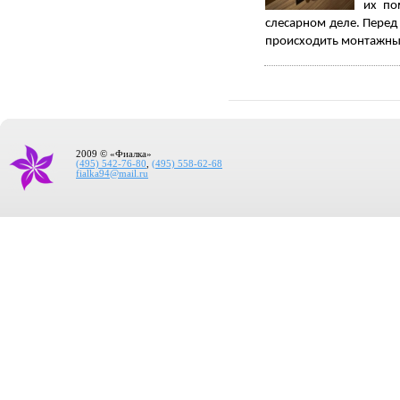
их по
слесарном деле. Перед 
происходить монтажны
2009 © «Фиалка»
(495) 542-76-80
,
(495) 558-62-68
fialka94@mail.ru