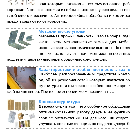
враг которых - ржавчина, поэтому основное треб
коррозии. В целях экономии их в большинстве случаев делают из 
устойчивого к ржавчине. Антикоррозийная обработка и хромиро
предотвращают их от коррозии...
Металлические уголки
Мебельная промышленность - это та сфера, гд
часто. Ведь металлические уголки для меб
использовании, экономически выгодны. Но неред
где их используют при монтаже деревянных
подсветки, деревянных перегородочных конструкций.
Характеристики и особенности рояльных п
Наиболее распространенным средством крепл
одной из разновидностей которых являются р
фурнитуры они отличаются особенностями крепл
всей длине двери. При их применении могут возникнуть...
Дверная фурнитура
Дверная фурнитура – это особенное оборудова
оптимизированную работу двери и ее функцио
срок ее эксплуатации. Ни для кого, ни секре
улучшать дверные функции, но и сделать дверь бо