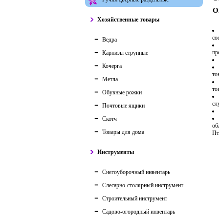
О
Хозяйственные товары
со
Ведра
пр
Карнизы струнные
Кочерга
то
Метла
то
Обувные рожки
сл
Почтовые ящики
Скотч
об
Товары для дома
Пт
Инструменты
Снегоуборочный инвентарь
Слесарно-столярный инструмент
Строительный инструмент
Садово-огородный инвентарь