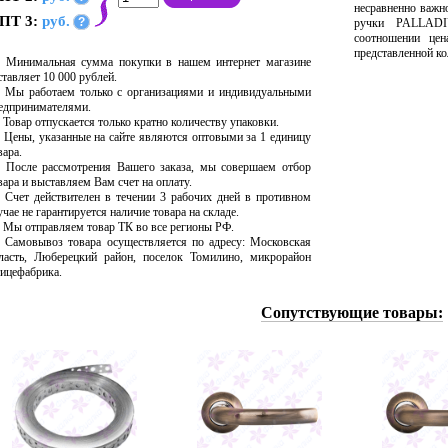
несравненно важн
ПТ 3:
руб.
?
ручки PALLADI
соотношении цен
представленной ко
Минимальная сумма покупки в нашем интернет магазине
ставляет 10 000 рублей.
Мы работаем только с организациями и индивидуальными
едпринимателями.
Товар отпускается только кратно количеству упаковки.
Цены, указанные на сайте являются оптовыми за 1 единицу
вара.
После рассмотрения Вашего заказа, мы совершаем отбор
вара и выставляем Вам счет на оплату.
Счет действителен в течении 3 рабочих дней в противном
учае не гарантируется наличие товара на складе.
Мы отправляем товар ТК во все регионы РФ.
Самовывоз товара осуществляется по адресу: Московская
ласть, Люберецкий район, поселок Томилино, микрорайон
ицефабрика.
Сопутствующие товары: