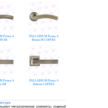
M Ручка A
PALLADIUM Ручка A
-M AB
Bruno-M COFFEE
M Ручка A
PALLADIUM Ручка A
a AB
Dakota COFFEE
нитура
льзуют металлические элементы, главный