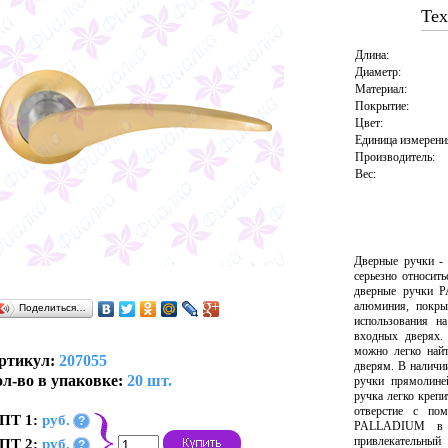
Тех
Длина:
Диаметр:
Материал:
Покрытие:
Цвет:
Единица измерени
Производитель:
Вес:
Дверные ручки -
серьезно относит
дверные ручки 
алюминия, покры
Поделиться…
использования н
входных дверях.
можно легко най
ртикул:
207055
дверям. В наличи
л-во в упаковке:
20 шт.
ручки прямолине
ручка легко крепи
отверстие с по
ПТ 1:
руб.
?
PALLADIUM в т
привлекательны
ПТ 2:
руб.
?