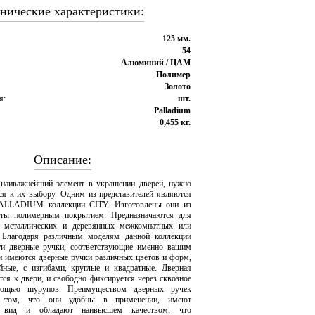
нические характеристики:
125 мм.
54
Алюминий / ЦАМ
Полимер
Золото
я:
шт.
Palladium
0,455 кг.
Описание:
 наиважнейший элемент в украшении дверей, нужно
ься к их выбору. Одним из представителей являются
PALLADIUM коллекции CITY. Изготовлены они из
ты полимерным покрытием. Предназначаются для
а металлических и деревянных межкомнатных или
 Благодаря различным моделям данной коллекции
ти дверные ручки, соответствующие именно вашим
и имеются дверные ручки различных цветов и форм,
йные, с изгибами, круглые и квадратные. Дверная
тся к двери, и свободно фиксируется через сквозное
мощью шурупов. Преимуществом дверных ручек
ом, что они удобны в применении, имеют
й вид и обладают наивысшем качеством, что