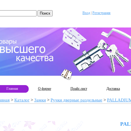
Вход
|
Регистрация
Главная
О фирме
Прайс-лист
Доставка
авная
>
Каталог
>
Замки
>
Ручки дверные раздельные
>
PALLADIU
PAL