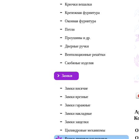
Крючки вешалки
Крепежная фурнитура
Оконная фурнитура
Петли
Проушины и др.
Дверные ручки
Вентиляционные решётки
Скобяные изделия
Замки
Замки висячие
Замки врезные
Замки гаражные
А
Замки накладные
Ко
Замки защелки
О
Цилиндровые механизмы
О
Ручки дверные раздельные