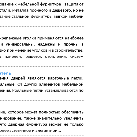
ование к мебельной фурнитуре - защита от
стали, металла прочного и дешевого, но не
вание стальной фурнитуры мягкой мебели
е крепёжные уголки применяются наиболее
ели универсальны, надёжны и прочны в
ко применение уголков и в строительстве,
 панелей, решёток отопления, систем
етель
ения дверей являются карточные петли,
ояльные. От других элементов мебельной
ения. Рояльные петли устанавливаются по
ние, которое может полностью обеспечить
нирование, также значительно увеличить
т что дверная фурнитура может не только
лее эстетичной и элегантной...