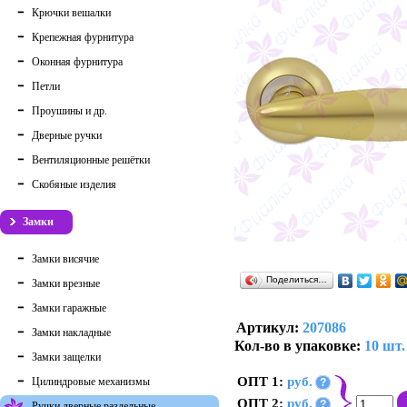
Крючки вешалки
Крепежная фурнитура
Оконная фурнитура
Петли
Проушины и др.
Дверные ручки
Вентиляционные решётки
Скобяные изделия
Замки
Замки висячие
Поделиться…
Замки врезные
Замки гаражные
Артикул:
207086
Замки накладные
Кол-во в упаковке:
10 шт.
Замки защелки
ОПТ 1:
руб.
Цилиндровые механизмы
?
ОПТ 2:
руб.
?
Ручки дверные раздельные