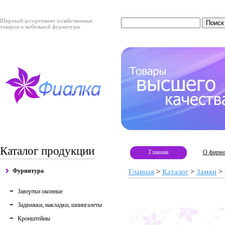
Широкий ассортимент хозяйственных
товаров и мебельной фурнитуры
Каталог продукции
Главная
О фирм
Фурнитура
Главная
>
Каталог
>
Замки
>
Завертки оконные
Задвижки, накладки, шпингалеты
Кронштейны