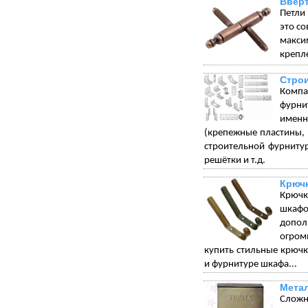
Вверт
Петли
это с
макси
крепле
Стро
Компа
фурни
именн
(крепежные пластины, 
строительной фурниту
решётки и т.д.
Крюч
Крючк
шкафо
допол
огром
купить стильные крюч
и фурнитуре шкафа...
Мета
Сложн