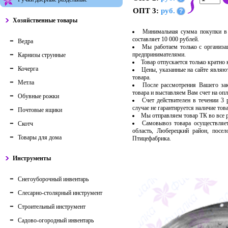
ОПТ 3:
руб.
?
Хозяйственные товары
Минимальная сумма покупки в 
составляет 10 000 рублей.
Ведра
Мы работаем только с организ
предпринимателями.
Карнизы струнные
Товар отпускается только кратно
Кочерга
Цены, указанные на сайте являю
товара.
Метла
После рассмотрения Вашего за
товара и выставляем Вам счет на опл
Обувные рожки
Счет действителен в течении 3
случае не гарантируется наличие тов
Почтовые ящики
Мы отправляем товар ТК во все
Самовывоз товара осуществляет
Скотч
область, Люберецкий район, посе
Товары для дома
Птицефабрика.
Инструменты
Снегоуборочный инвентарь
Слесарно-столярный инструмент
Строительный инструмент
Садово-огородный инвентарь