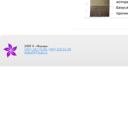
котор
Безус
прочн
2009 © «Фиалка»
(495) 542-76-80
,
(495) 558-62-68
fialka94@mail.ru