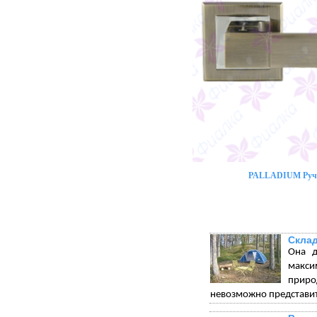
PALLADIUM Ручк
Склад
Она д
макси
приро
невозможно представит