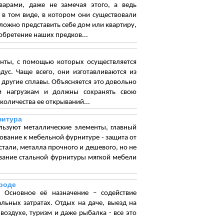
арами, даже не замечая этого, а ведь
 в том виде, в котором они существовали
Сложно представить себе дом или квартиру,
зобретение наших предков...
нты, с помощью которых осуществляется
ус. Чаще всего, они изготавливаются из
и другие сплавы. Объясняется это довольно
м нагрузкам и должны сохранять свою
количества ее открываний...
нитура
льзуют металлические элементы, главный
ование к мебельной фурнитуре - защита от
стали, металла прочного и дешевого, но не
вание стальной фурнитуры мягкой мебели
ироде
 Основное её назначение – содействие
ьных затратах. Отдых на даче, выезд на
оздухе, туризм и даже рыбалка - все это