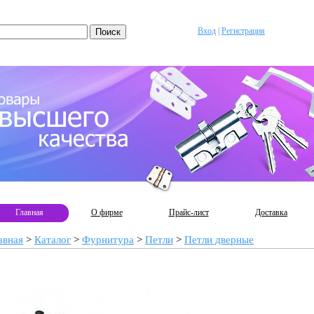
Вход
|
Регистрация
Главная
О фирме
Прайс-лист
Доставка
авная
>
Каталог
>
Фурнитура
>
Петли
>
Петли дверные