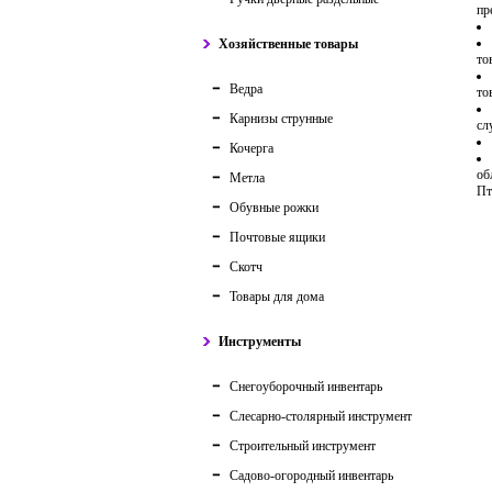
пр
Хозяйственные товары
то
Ведра
то
Карнизы струнные
сл
Кочерга
об
Метла
Пт
Обувные рожки
Почтовые ящики
Скотч
Товары для дома
Инструменты
Снегоуборочный инвентарь
Слесарно-столярный инструмент
Строительный инструмент
Садово-огородный инвентарь