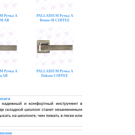
M Ручка A
PALLADIUM Ручка A
-M AB
Bruno-M COFFEE
M Ручка A
PALLADIUM Ручка A
a AB
Dakota COFFEE
лонга
, надежный и комфортный инструмент в
оде складной шезлонг станет незаменимым
ать на шезлонге, чем лежать в песке или
жизни