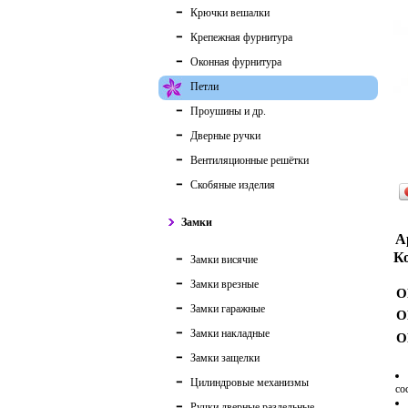
Крючки вешалки
Крепежная фурнитура
Оконная фурнитура
Петли
Проушины и др.
Дверные ручки
Вентиляционные решётки
Скобяные изделия
Замки
А
Ко
Замки висячие
Замки врезные
О
Замки гаражные
О
Замки накладные
О
Замки защелки
Цилиндровые механизмы
со
Ручки дверные раздельные