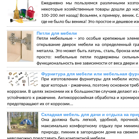
Ежедневно мы пользуемся различными хозтов
некоторые хозяйственные товары дошли до нас
100-200 лет назад! Возьмем, к примеру, веник. 
где не было бы веника! Это простое и дешевое и
Петли для мебели
Петли мебельные – это особые крепежные элеме
открывание дверок мебели на определенный град
металла. Это может быть латунь, сталь, бронза ил
просто: мебельные петли подвержены сильны
функциональность вне зависимости от веса двери и 
Фурнитура для мебели или мебельная фур
При изготовлении фурнитуры для мебели испо
враг которых - ржавчина, поэтому основное треб
коррозии. В целях экономии их в большинстве случаев делают из 
устойчивого к ржавчине. Антикоррозийная обработка и хромиро
предотвращают их от коррозии...
Складная мебель для дачи и отдыха на пр
Она должна быть легкой, удобной, прочной.
максимально комфортному отдыху при минимал
природу, пикник в загородном доме на свежем в
невозможно представить без компактной мебели...