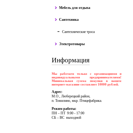
Мебель для отдыха
Сантехника
Сантехнические троса
Электротовары
Информация
Мы работаем только с организациями и
индивидуальными предпринимателями!
Минимальная сумма покупки в нашем
интернет-магазине составляет 10000 рублей.
Адрес:
М.О., Люберецкий район,
п. Томилино, мкр. Птицефабрика.
Режим работы:
ПH – ПT 9:00 - 17:00
CБ – BC выходной