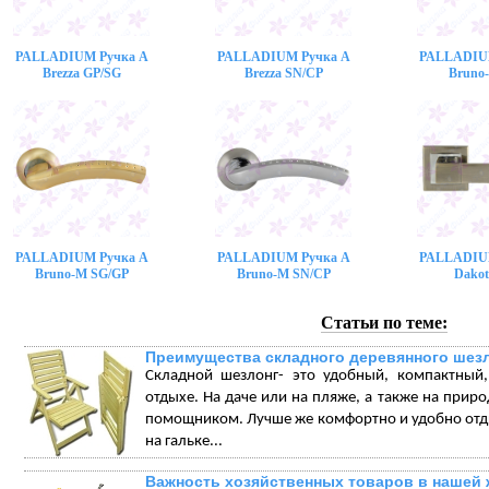
PALLADIUM Ручка A
PALLADIUM Ручка A
PALLADIU
Brezza GP/SG
Brezza SN/CP
Bruno
PALLADIUM Ручка A
PALLADIUM Ручка A
PALLADIU
Bruno-M SG/GP
Bruno-M SN/CP
Dakot
Статьи по теме:
Преимущества складного деревянного шез
Складной шезлонг- это удобный, компактный
отдыхе. На даче или на пляже, а также на прир
помощником. Лучше же комфортно и удобно отдых
на гальке...
Важность хозяйственных товаров в нашей 