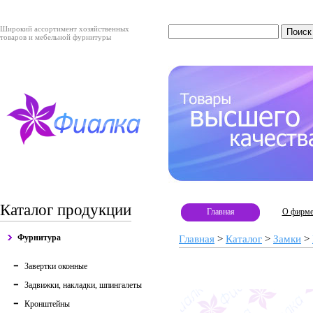
Широкий ассортимент хозяйственных
товаров и мебельной фурнитуры
Каталог продукции
Главная
О фирм
Фурнитура
Главная
>
Каталог
>
Замки
>
Завертки оконные
Задвижки, накладки, шпингалеты
Кронштейны