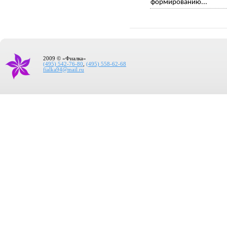
формированию...
2009 © «Фиалка»
(495) 542-76-80
,
(495) 558-62-68
fialka94@mail.ru