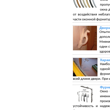
пропу
окна 
от воздействия небла
части оконной фурниту
Дверн
Опытн
допол
Мнения
одни с
здоров
Харак
Наибо
одной
фурни
всей длине двери. При 
Фурни
Окно 
именн
произ
устойчивость и надеж