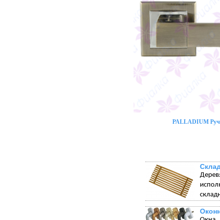
PALLADIUM Ручк
Склад
Дерев
испол
склад
Окон
Окна 