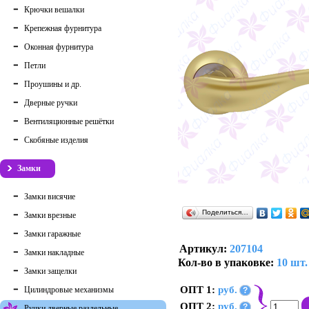
Крючки вешалки
Крепежная фурнитура
Оконная фурнитура
Петли
Проушины и др.
Дверные ручки
Вентиляционные решётки
Скобяные изделия
Замки
Замки висячие
Поделиться…
Замки врезные
Замки гаражные
Артикул:
207104
Замки накладные
Кол-во в упаковке:
10 шт.
Замки защелки
ОПТ 1:
руб.
Цилиндровые механизмы
?
ОПТ 2:
руб.
?
Ручки дверные раздельные