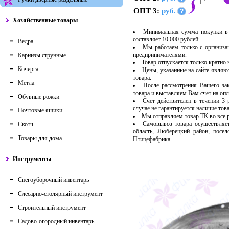
ОПТ 3:
руб.
?
Хозяйственные товары
Минимальная сумма покупки в 
составляет 10 000 рублей.
Ведра
Мы работаем только с организ
предпринимателями.
Карнизы струнные
Товар отпускается только кратно
Кочерга
Цены, указанные на сайте являю
товара.
Метла
После рассмотрения Вашего за
товара и выставляем Вам счет на опл
Обувные рожки
Счет действителен в течении 3
случае не гарантируется наличие тов
Почтовые ящики
Мы отправляем товар ТК во все
Самовывоз товара осуществляет
Скотч
область, Люберецкий район, посе
Товары для дома
Птицефабрика.
Инструменты
Снегоуборочный инвентарь
Слесарно-столярный инструмент
Строительный инструмент
Садово-огородный инвентарь