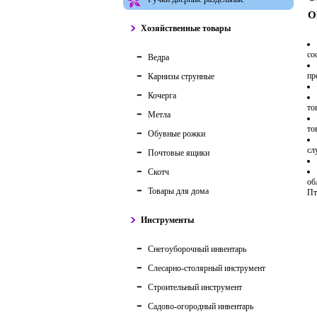
О
Хозяйственные товары
со
Ведра
пр
Карнизы струнные
Кочерга
то
Метла
то
Обувные рожки
сл
Почтовые ящики
Скотч
об
Товары для дома
Пт
Инструменты
Снегоуборочный инвентарь
Слесарно-столярный инструмент
Строительный инструмент
Садово-огородный инвентарь