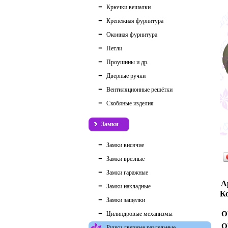
Крючки вешалки
Крепежная фурнитура
Оконная фурнитура
Петли
Проушины и др.
Дверные ручки
Вентиляционные решётки
Скобяные изделия
Замки
Замки висячие
Замки врезные
Замки гаражные
А
Замки накладные
Ко
Замки защелки
О
Цилиндровые механизмы
О
Ручки дверные раздельные