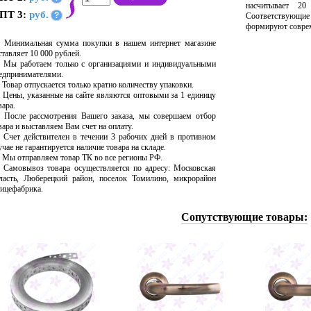
насчитывает 20
ПТ 3:
руб.
?
Соответствующи
формируют соврем
Минимальная сумма покупки в нашем интернет магазине
ставляет 10 000 рублей.
Мы работаем только с организациями и индивидуальными
едпринимателями.
Товар отпускается только кратно количеству упаковки.
Цены, указанные на сайте являются оптовыми за 1 единицу
вара.
После рассмотрения Вашего заказа, мы совершаем отбор
вара и выставляем Вам счет на оплату.
Счет действителен в течении 3 рабочих дней в противном
учае не гарантируется наличие товара на складе.
Мы отправляем товар ТК во все регионы РФ.
Самовывоз товара осуществляется по адресу: Московская
ласть, Люберецкий район, поселок Томилино, микрорайон
ицефабрика.
Сопутствующие товары: