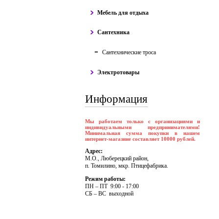
Мебель для отдыха
Сантехника
Сантехнические троса
Электротовары
Информация
Мы работаем только с организациями и
индивидуальными предпринимателями!
Минимальная сумма покупки в нашем
интернет-магазине составляет 10000 рублей.
Адрес:
М.О., Люберецкий район,
п. Томилино, мкр. Птицефабрика.
Режим работы:
ПH – ПT 9:00 - 17:00
CБ – BC выходной