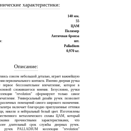
нические характеристики:
140 мм.
55
ЦАМ
Полимер
Античная бронза
я:
шт.
Palladium
0,970 кг.
Описание:
вляясь совсем небольшой деталью, играет важнейшую
нии первоначального контакта. Именно дверная ручка
е первое бессознательное впечатление, которое в
основой сложившегося мнения. Безусловно, ручки
екции "revolution" сформируют только самое
ечатление. Универсальный дизайн ручек позволяет
 различных помещений самого широкого назначения.
 палитра включает благородно приглушенные оттенки
еди, никеля и нейтральный белый цвет. Изготовлены
чественного металлического сплава ЦАМ, который
сокими прочностными характеристиками, что
более длительный срок службы дверных ручек.
 ручек PALLADIUM коллекции "revolution"