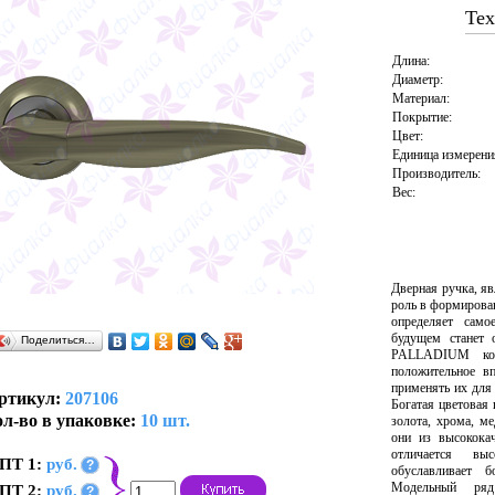
Тех
Длина:
Диаметр:
Материал:
Покрытие:
Цвет:
Единица измерени
Производитель:
Вес:
Дверная ручка, я
роль в формирова
определяет само
будущем станет 
Поделиться…
PALLADIUM колл
положительное вп
применять их для
ртикул:
207106
Богатая цветовая
л-во в упаковке:
10 шт.
золота, хрома, м
они из высокока
отличается вы
ПТ 1:
руб.
?
обуславливает 
Модельный ряд
ПТ 2:
руб.
?