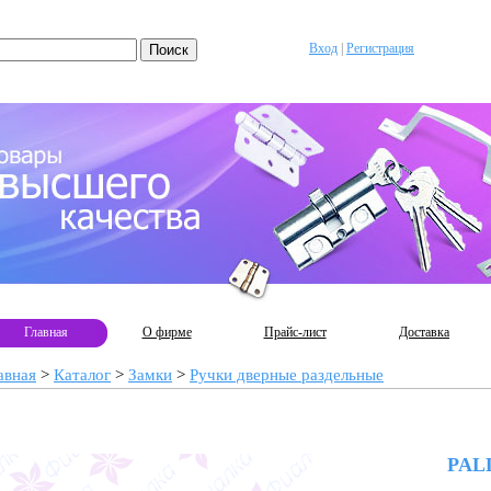
Вход
|
Регистрация
Главная
О фирме
Прайс-лист
Доставка
авная
>
Каталог
>
Замки
>
Ручки дверные раздельные
PAL