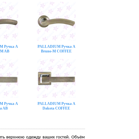
M Ручка A
PALLADIUM Ручка A
-M AB
Bruno-M COFFEE
M Ручка A
PALLADIUM Ручка A
a AB
Dakota COFFEE
ить верхнюю одежду ваших гостей. Объём