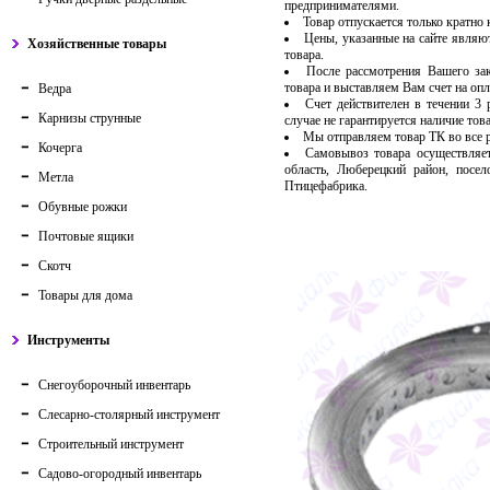
предпринимателями.
Товар отпускается только кратно
Цены, указанные на сайте являю
Хозяйственные товары
товара.
После рассмотрения Вашего за
товара и выставляем Вам счет на опл
Ведра
Счет действителен в течении 3
Карнизы струнные
случае не гарантируется наличие тов
Мы отправляем товар ТК во все
Кочерга
Самовывоз товара осуществляет
область, Люберецкий район, посе
Метла
Птицефабрика.
Обувные рожки
Почтовые ящики
Скотч
Товары для дома
Инструменты
Снегоуборочный инвентарь
Слесарно-столярный инструмент
Строительный инструмент
Садово-огородный инвентарь