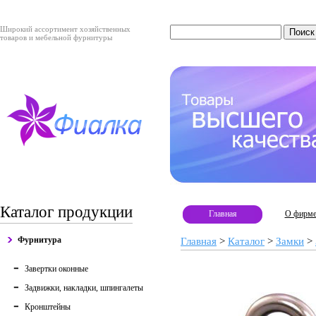
Широкий ассортимент хозяйственных
товаров и мебельной фурнитуры
Каталог продукции
Главная
О фирм
Фурнитура
Главная
>
Каталог
>
Замки
>
Завертки оконные
Задвижки, накладки, шпингалеты
Кронштейны