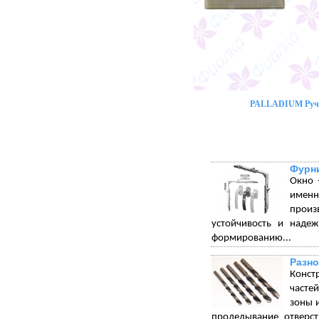
PALLADIUM Ручк
Фурни
Окно 
именн
произ
устойчивость и надеж
формированию...
Разно
Конст
часте
зоны 
проделывание отверст