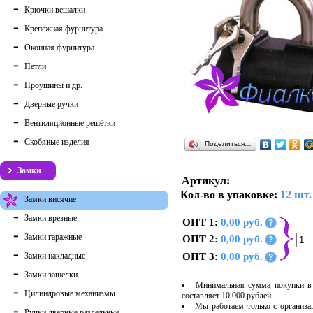
Крючки вешалки
Крепежная фурнитура
Оконная фурнитура
Петли
Проушины и др.
Дверные ручки
Вентиляционные решётки
Скобяные изделия
Поделиться…
Замки
Артикул:
Кол-во в упаковке:
12 шт.
Замки висячие
Замки врезные
ОПТ 1:
0,00 руб.
?
Замки гаражные
ОПТ 2:
0,00 руб.
?
Замки накладные
ОПТ 3:
0,00 руб.
?
Замки защелки
Минимальная сумма покупки в 
Цилиндровые механизмы
составляет 10 000 рублей.
Мы работаем только с организ
Ручки дверные раздельные