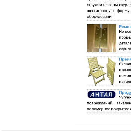
стружки из зоны сверл
шестигранную форму
оборудования.
Ремон
Не вс
проце
детал
скрип
Преим
Склад
отдых
помощ
на гал
Проду
Чугун
повреждений, закале
полимерное покрытие с