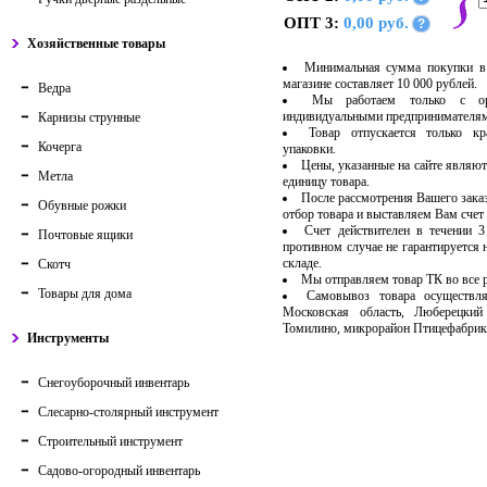
ОПТ 3:
0,00 руб.
?
Хозяйственные товары
Минимальная сумма покупки в
магазине составляет 10 000 рублей.
Ведра
Мы работаем только с ор
индивидуальными предпринимателя
Карнизы струнные
Товар отпускается только кр
Кочерга
упаковки.
Цены, указанные на сайте являют
Метла
единицу товара.
После рассмотрения Вашего зака
Обувные рожки
отбор товара и выставляем Вам счет 
Счет действителен в течении 
Почтовые ящики
противном случае не гарантируется 
складе.
Скотч
Мы отправляем товар ТК во все
Товары для дома
Самовывоз товара осуществля
Московская область, Люберецкий
Томилино, микрорайон Птицефабрик
Инструменты
Снегоуборочный инвентарь
Слесарно-столярный инструмент
Строительный инструмент
Садово-огородный инвентарь