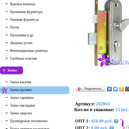
Крючки вешалки
Крепежная фурнитура
Оконная фурнитура
Петли
Проушины и др.
Дверные ручки
Вентиляционные решётки
Скобяные изделия
Замки
Замки висячие
Поделиться…
Замки врезные
Замки гаражные
Артикул:
202063
Замки накладные
Кол-во в упаковке:
15 шт.
Замки защелки
ОПТ 1:
450,00 руб.
Цилиндровые механизмы
?
ОПТ 2:
0,00 руб.
?
Ручки дверные раздельные