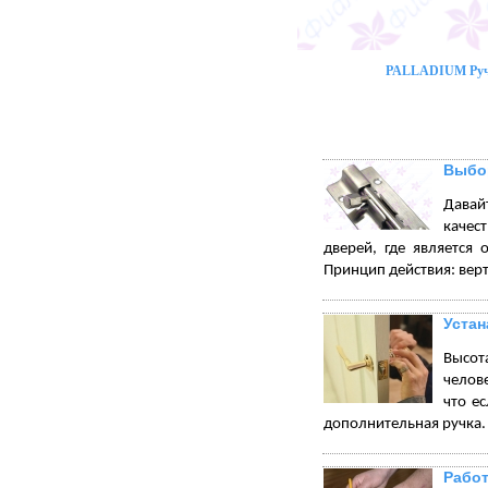
PALLADIUM Ручк
Выбор
Давай
качес
дверей, где является 
Принцип действия: вер
Устан
Высот
челове
что е
дополнительная ручка.
Работ