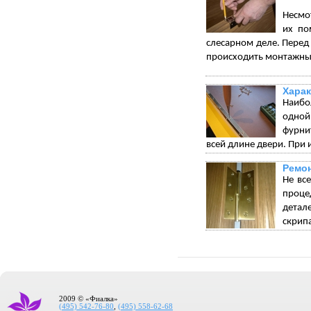
Несмот
их по
слесарном деле. Перед 
происходить монтажны
Харак
Наибо
одной
фурни
всей длине двери. При 
Ремон
Не вс
проце
детал
скрип
2009 © «Фиалка»
(495) 542-76-80
,
(495) 558-62-68