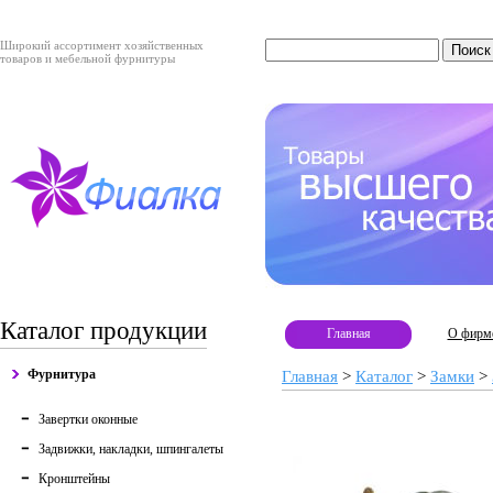
Широкий ассортимент хозяйственных
товаров и мебельной фурнитуры
Каталог продукции
Главная
О фирм
Фурнитура
Главная
>
Каталог
>
Замки
>
Завертки оконные
Задвижки, накладки, шпингалеты
Кронштейны